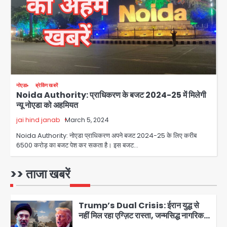
Team JHJ
3
28 साल बाद कानून के शिकंजे में आया हत्या का
फरार आरोपी
Team JHJ
नोएडा
ब्रेकिंग खबरें
Noida Authority: प्राधिकरण के बजट 2024-25 में मिलेगी
4
न्यू नोएडा को अहमियत
jai hind janab
March 5, 2024
डबल मर्डर का मुख्य साजिशकर्ता क्राइम ब्रांच
Noida Authority: नोएडा प्राधिकरण अपने बजट 2024-25 के लिए करीब
के हत्थे
6500 करोड़ का बजट पेश कर सकता है। इस बजट…
Team JHJ
>> ताजा खबरें
5
Trump’s Dual Crisis: ईरान युद्ध से
नहीं मिल रहा एग्ज़िट रास्ता, जन्मसिद्ध नागरिकता
पर सुप्रीम कोर्ट को दी फिर चुनौती