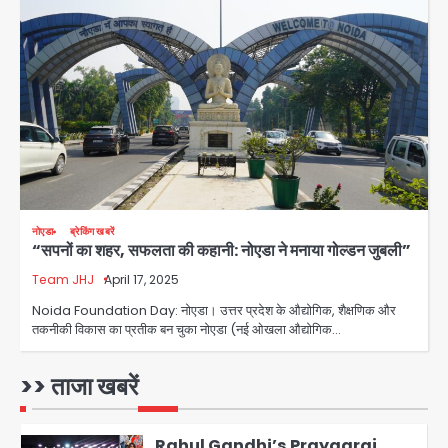
युवा इनोवेटरों की सोच से हाईटेक होगी दिल्ली
पुलिस
Team JHJ
3
सुदर्शन शक्ति-वी अभ्यास में मॉक आॅपरेशन
Team JHJ
4
एयरपोर्ट का फर्जी कर्मचारी बनकर 3 लाख
नोएडा
ब्रेकिंग खबरें
“सपनों का शहर, सफलता की कहानी: नोएडा ने मनाया गोल्डन जुबली”
उड़ाए, अब पहुंचा सलाखों के पीछे
Team JHJ
April 17, 2025
Team JHJ
5
Noida Foundation Day: नोएडा। उत्तर प्रदेश के औद्योगिक, शैक्षणिक और
तकनीकी विकास का प्रतीक बन चुका नोएडा (नई ओखला औद्योगिक…
Noida Sector-49: सेक्टर-49 में 18
साल की मेड ने की खुदकुशी, शरीर पर नहीं मिली
कोई बाहरी
>> ताजा खबरें
Avinash Kumar
1
Rahul Gandhi’s Prayagraj