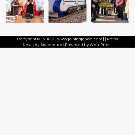
5
Copyright © [2006] [www.jaihindjanab.com] | Novel
News by
Ascendoor
| Powered by
WordPress
.