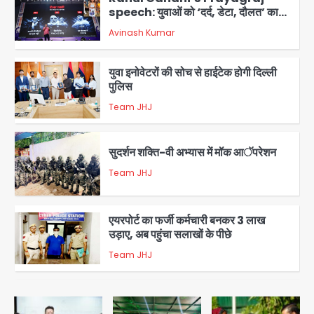
speech: युवाओं को ‘दर्द, डेटा, दौलत’ का
संदेश, बीजेपी का वार
Avinash Kumar
2
युवा इनोवेटरों की सोच से हाईटेक होगी दिल्ली
पुलिस
Team JHJ
3
सुदर्शन शक्ति-वी अभ्यास में मॉक आॅपरेशन
Team JHJ
4
एयरपोर्ट का फर्जी कर्मचारी बनकर 3 लाख
उड़ाए, अब पहुंचा सलाखों के पीछे
Team JHJ
5
Noida Sector-49: सेक्टर-49 में 18
साल की मेड ने की खुदकुशी, शरीर पर नहीं मिली