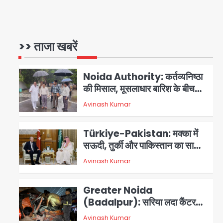
3 स्टार रेटिंग
Felix Hospital Noida:
फेलिक्स हॉस्पिटल और नोएडा लोक मंच
की पहल, अब सिर्फ 30 रुपये में मिलेगी
>> ताजा खबरें
1
Avinash Kumar
24 घंटे ऑनलाइन डॉक्टर परामर्श
सुविधा
Noida Authority: कर्तव्यनिष्ठा
की मिसाल, मूसलाधार बारिश के बीच
नोएडा प्राधिकरण ने संभाला मोर्चा,
Avinash Kumar
सेक्टर 105 आरडब्ल्यूए ने जताया
2
आभार
Türkiye-Pakistan: मक्का में
सऊदी, तुर्की और पाकिस्तान का साझा
रक्षा समझौता, जानें इसके मायने
Avinash Kumar
3
Greater Noida
(Badalpur): सरिया लदा कैंटर
अनियंत्रित होकर घुसा किराना दुकान
Avinash Kumar
4