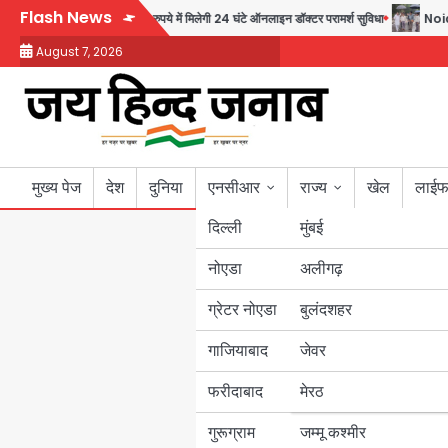
Skip
Flash News
 की पहल, अब सिर्फ 30 रुपये में मिलेगी 24 घंटे ऑनलाइन डॉक्टर परामर्श सुविधा
Noida Auth
to
August 7, 2026
content
मुख्य पेज
देश
दुनिया
एनसीआर
राज्य
खेल
लाईफ
दिल्ली
मुंबई
नोएडा
उत्तर प्रदेश
अलीगढ़
ग्रेटर नोएडा
बुलंदशहर
बिहार
गाजियाबाद
जेवर
पंजाब
फरीदाबाद
मेरठ
हरियाणा
गुरूग्राम
जम्मू कश्मीर