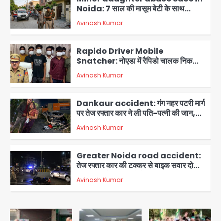
Noida: 7 साल की मासूम बेटी के साथ
अश्लील हरकत करने वाले पिता को मां ने रंगेहाथ
Avinash Kumar
पकड़ा, पुलिस ने किया गिरफ्तार
2
Rapido Driver Mobile
Snatcher: नोएडा में रैपिडो चालक निकला
मोबाइल स्नैचर गैंग का मास्टरमाइंड, जीरा-बॉल
Avinash Kumar
बेचने वालों को बेचता था चोरी के फोन; 8
3
गिरफ्तार, 98 मोबाइल और 450 पार्ट्स बरामद
Dankaur accident: गंग नहर पटरी मार्ग
पर तेज रफ्तार कार ने ली पति-पत्नी की जान,
गांव में मातम
Avinash Kumar
4
Greater Noida road accident:
तेज रफ्तार कार की टक्कर से बाइक सवार दो
युवकों की मौत, परिवारों में मातम
Avinash Kumar
5
Video call funeral: सोनीपत वृद्धाश्रम
में कपड़ा व्यापारी शिवचरण रामरत्न गुप्ता की मौत: