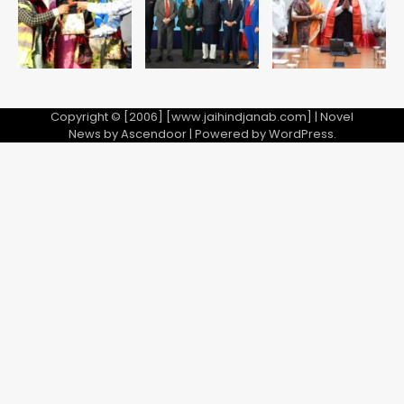
5
Copyright © [2006] [www.jaihindjanab.com] | Novel
News by
Ascendoor
| Powered by
WordPress
.