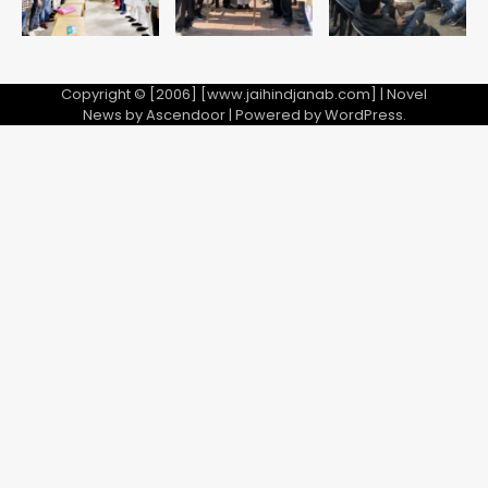
Copyright © [2006] [www.jaihindjanab.com] | Novel
News by
Ascendoor
| Powered by
WordPress
.