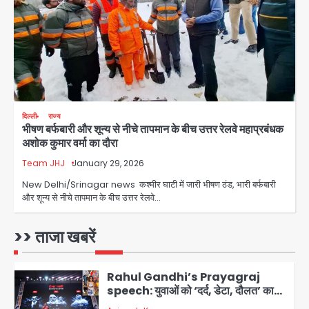
Team JHJ
3
सुदर्शन शक्ति-वी अभ्यास में मॉक आॅपरेशन
Team JHJ
4
दिल्ली
राज्य
भीषण बर्फबारी और शून्य से नीचे तापमान के बीच उत्तर रेलवे महाप्रबंधक
एयरपोर्ट का फर्जी कर्मचारी बनकर 3 लाख
अशोक कुमार वर्मा का दौरा
उड़ाए, अब पहुंचा सलाखों के पीछे
Team JHJ
January 29, 2026
Team JHJ
5
New Delhi/Srinagar news कश्मीर घाटी में जारी भीषण ठंड, भारी बर्फबारी
और शून्य से नीचे तापमान के बीच उत्तर रेलवे…
Noida Sector-49: सेक्टर-49 में 18
साल की मेड ने की खुदकुशी, शरीर पर नहीं मिली
कोई बाहरी
>> ताजा खबरें
Avinash Kumar
1
Rahul Gandhi’s Prayagraj
speech: युवाओं को ‘दर्द, डेटा, दौलत’ का
संदेश, बीजेपी का वार