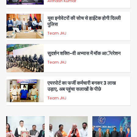
Avinash Kumar
2
युवा इनोवेटरों की सोच से हाईटेक होगी दिल्ली
पुलिस
Team JHJ
3
सुदर्शन शक्ति-वी अभ्यास में मॉक आॅपरेशन
Team JHJ
4
एयरपोर्ट का फर्जी कर्मचारी बनकर 3 लाख
उड़ाए, अब पहुंचा सलाखों के पीछे
Team JHJ
5
Noida Sector-49: सेक्टर-49 में 18
साल की मेड ने की खुदकुशी, शरीर पर नहीं मिली
कोई बाहरी
Avinash Kumar
1