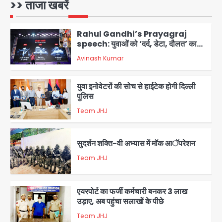
कोई बाहरी
>> ताजा खबरें
Avinash Kumar
1
Rahul Gandhi’s Prayagraj
speech: युवाओं को ‘दर्द, डेटा, दौलत’ का
संदेश, बीजेपी का वार
Avinash Kumar
2
युवा इनोवेटरों की सोच से हाईटेक होगी दिल्ली
पुलिस
Team JHJ
3
सुदर्शन शक्ति-वी अभ्यास में मॉक आॅपरेशन
Team JHJ
4
एयरपोर्ट का फर्जी कर्मचारी बनकर 3 लाख
उड़ाए, अब पहुंचा सलाखों के पीछे
Team JHJ
5