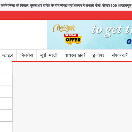
ठा की मिसाल, मूसलाधार बारिश के बीच नोएडा प्राधिकरण ने संभाला मोर्चा, सेक्टर 105 आरडब्ल्यूए ने ज
 स्टाइल
बिजनेस
मूवी-मस्ती
वायरल खबरें
ई-पेपर
संपर्क करें