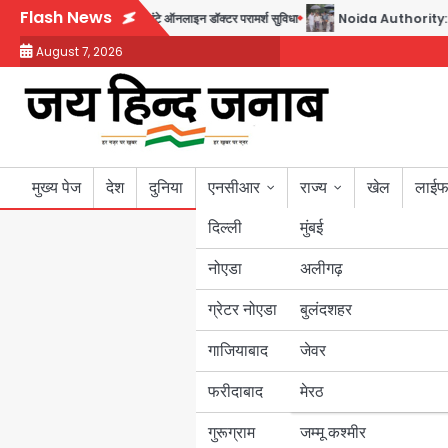
Skip
Flash News
30 रुपये में मिलेगी 24 घंटे ऑनलाइन डॉक्टर परामर्श सुविधा
Noida Authority: कर्तव्यनिष्
to
August 7, 2026
content
मुख्य पेज
देश
दुनिया
एनसीआर
राज्य
खेल
लाईफ
दिल्ली
मुंबई
नोएडा
उत्तर प्रदेश
अलीगढ़
ग्रेटर नोएडा
बुलंदशहर
बिहार
गाजियाबाद
जेवर
पंजाब
फरीदाबाद
मेरठ
हरियाणा
गुरूग्राम
जम्मू कश्मीर