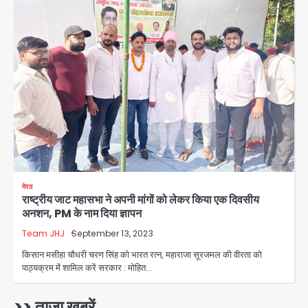
सिर्फ 30 रुपये में मिलेगी 24 घंटे ऑनलाइन
Avinash Kumar
2
डॉक्टर परामर्श सुविधा
Noida Authority: कर्तव्यनिष्ठा की
मिसाल, मूसलाधार बारिश के बीच नोएडा
प्राधिकरण ने संभाला मोर्चा, सेक्टर 105
Avinash Kumar
आरडब्ल्यूए ने जताया आभार
3
Türkiye-Pakistan: मक्का में सऊदी,
तुर्की और पाकिस्तान का साझा रक्षा समझौता,
जानें इसके मायने
Avinash Kumar
4
मेरठ
राष्ट्रीय जाट महासभा ने अपनी मांगों को लेकर किया एक दिवसीय
Greater Noida (Badalpur):
अनशन, PM के नाम दिया ज्ञापन
सरिया लदा कैंटर अनियंत्रित होकर घुसा
किराना दुकान में , ड्राइवर की मौत
Team JHJ
September 13, 2023
Avinash Kumar
5
किसान मसीहा चौधरी चरण सिंह को भारत रत्न, महाराजा सूरजमल की वीरता को
पाठ्यक्रम में शामिल करें सरकार : मोहित…
Sajid Rashidi’s controversial:
शिवभक्त नहीं, आतंकवादी हैं’, मौलाना का
कांवड़ियों पर विवादित बयान, BJP विधायक ने
>> ताजा खबरें