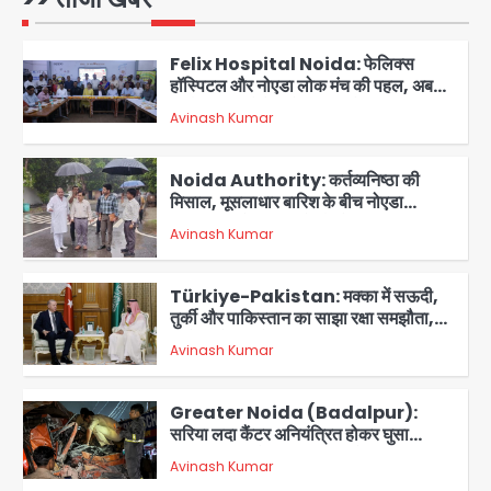
Avinash Kumar
कराई FIR, NSA की मांग
1
Felix Hospital Noida: फेलिक्स
हॉस्पिटल और नोएडा लोक मंच की पहल, अब
सिर्फ 30 रुपये में मिलेगी 24 घंटे ऑनलाइन
Avinash Kumar
2
डॉक्टर परामर्श सुविधा
Noida Authority: कर्तव्यनिष्ठा की
मिसाल, मूसलाधार बारिश के बीच नोएडा
प्राधिकरण ने संभाला मोर्चा, सेक्टर 105
Avinash Kumar
आरडब्ल्यूए ने जताया आभार
3
Türkiye-Pakistan: मक्का में सऊदी,
तुर्की और पाकिस्तान का साझा रक्षा समझौता,
जानें इसके मायने
Avinash Kumar
4
Greater Noida (Badalpur):
सरिया लदा कैंटर अनियंत्रित होकर घुसा
किराना दुकान में , ड्राइवर की मौत
Avinash Kumar
5