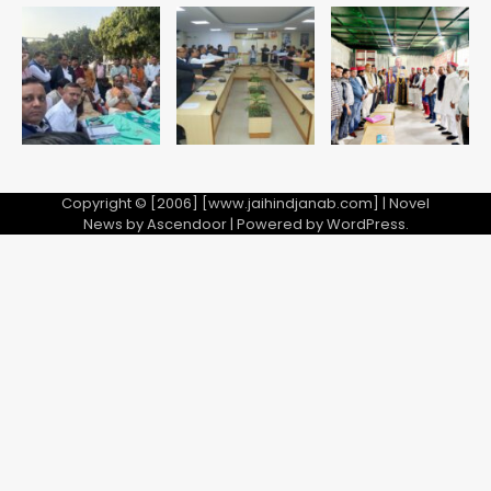
एयरपोर्ट का फर्जी कर्मचारी बनकर 3 लाख
उड़ाए, अब पहुंचा सलाखों के पीछे
Team JHJ
5
Copyright © [2006] [www.jaihindjanab.com] | Novel
News by
Ascendoor
| Powered by
WordPress
.