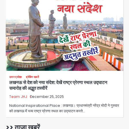
संदेश, बीजेपी का वार
Avinash Kumar
2
युवा इनोवेटरों की सोच से हाईटेक होगी दिल्ली
पुलिस
Team JHJ
3
सुदर्शन शक्ति-वी अभ्यास में मॉक आॅपरेशन
Team JHJ
4
उत्तर प्रदेश
ब्रेकिंग खबरें
लखनऊ से देश को नया संदेश: देखें राष्ट्र प्रेरणा स्थल उद्घाटन
एयरपोर्ट का फर्जी कर्मचारी बनकर 3 लाख
समारोह की अद्भुत तस्वीरें
उड़ाए, अब पहुंचा सलाखों के पीछे
Team JHJ
December 25, 2025
Team JHJ
5
National Inspirational Place : लखनऊ। प्रधानमंत्री नरेंद्र मोदी ने गुरुवार
को लखनऊ में भव्य राष्ट्र प्रेरणा स्थल का उद्घाटन करते…
Noida Sector-49: सेक्टर-49 में 18
साल की मेड ने की खुदकुशी, शरीर पर नहीं मिली
कोई बाहरी
>> ताजा खबरें
Avinash Kumar