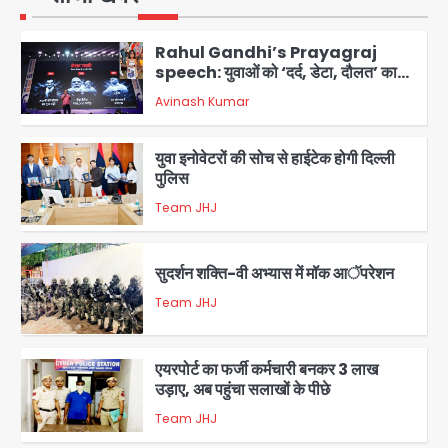
1
Rahul Gandhi’s Prayagraj
speech: युवाओं को ‘दर्द, डेटा, दौलत’ का
संदेश, बीजेपी का वार
Avinash Kumar
2
युवा इनोवेटरों की सोच से हाईटेक होगी दिल्ली
पुलिस
Team JHJ
3
सुदर्शन शक्ति-वी अभ्यास में मॉक आॅपरेशन
Team JHJ
4
एयरपोर्ट का फर्जी कर्मचारी बनकर 3 लाख
उड़ाए, अब पहुंचा सलाखों के पीछे
Team JHJ
5