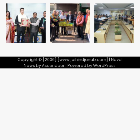
Copyright © [2006] [www.jaihindjanab.com] | Novel
News by
Ascendoor
| Powered by
WordPress
.