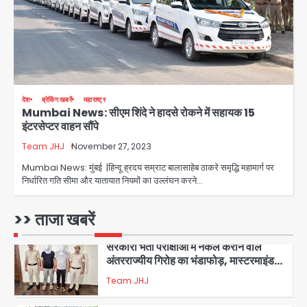
Sajid Rashidi’s controversial:
शिवभक्त नहीं, आतंकवादी हैं’, मौलाना का
कांवड़ियों पर विवादित बयान, BJP विधायक ने
Avinash Kumar
कराई FIR, NSA की मांग
5
Har Ghar Tiranga Campaign:
देश
ब्रेकिंग खबरें
महाराष्ट्र
गौतमबुद्धनगर में 9 से 17 अगस्त तक चलेगा जन-
Mumbai News: सीएम शिंदे ने हादसे रोकने में सहायक 15
जागरूकता महाअभियान, डीएम ने की समीक्षा
Avinash Kumar
इंटरसेप्टर वाहन सौंपे
बैठक
Team JHJ
November 27, 2023
1
Mumbai News: मुंबई |हिन्दू ह्रदय सम्राट बालासाहेब ठाकरे समृद्धि महामार्ग पर
एंटी-बर्गलरी सेल की बड़ी कामयाबी, चोरी के
निर्धारित गति सीमा और यातायात नियमों का उल्लंघन करने…
माल की खरीद-फरोख्त करने वाले गिरोह का
भंडाफोड़
Team JHJ
>> ताजा खबरें
2
सरकारी भर्ती परीक्षाओं में नकल कराने वाले
अंतरराज्यीय गिरोह का भंडाफोड़, मास्टरमाइंड
समेत 7 गिरफ्तार
Team JHJ
3