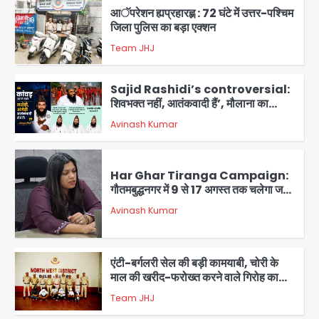
आॅपरेशन ह्यप्रहारह्ण : 72 घंटे में उत्तर-पश्चिम
जिला पुलिस का बड़ा एक्शन
Team JHJ
4
Sajid Rashidi’s controversial:
शिवभक्त नहीं, आतंकवादी हैं’, मौलाना का
कांवड़ियों पर विवादित बयान, BJP विधायक ने
Avinash Kumar
कराई FIR, NSA की मांग
5
Har Ghar Tiranga Campaign:
गौतमबुद्धनगर में 9 से 17 अगस्त तक चलेगा जन-
जागरूकता महाअभियान, डीएम ने की समीक्षा
Avinash Kumar
बैठक
1
एंटी-बर्गलरी सेल की बड़ी कामयाबी, चोरी के
माल की खरीद-फरोख्त करने वाले गिरोह का
भंडाफोड़
Team JHJ
2