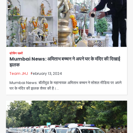
एंटी-बर्गलरी सेल की बड़ी कामयाबी, चोरी के
माल की खरीद-फरोख्त करने वाले गिरोह का
भंडाफोड़
ब्रेकिंग खबरें
Team JHJ
Mumbai News: अमिताभ बच्चन ने अपने घर के मंदिर की दिखाई
2
झलक
सरकारी भर्ती परीक्षाओं में नकल कराने वाले
Team JHJ
February 13, 2024
अंतरराज्यीय गिरोह का भंडाफोड़, मास्टरमाइंड
Mumbai News: बॉलीवुड के महानायक अमिताभ बच्चन ने सोशल मीडिया पर अपने
समेत 7 गिरफ्तार
Team JHJ
घर के मंदिर की झलक शेयर की है।…
3
आॅपरेशन ह्यप्रहारह्ण : 72 घंटे में उत्तर-पश्चिम
जिला पुलिस का बड़ा एक्शन
Team JHJ
4