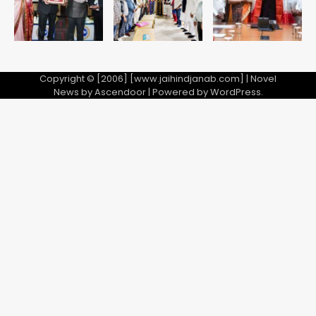
के निशान के पार
Copyright © [2006] [www.jaihindjanab.com] | Novel
News by
Ascendoor
| Powered by
WordPress
.