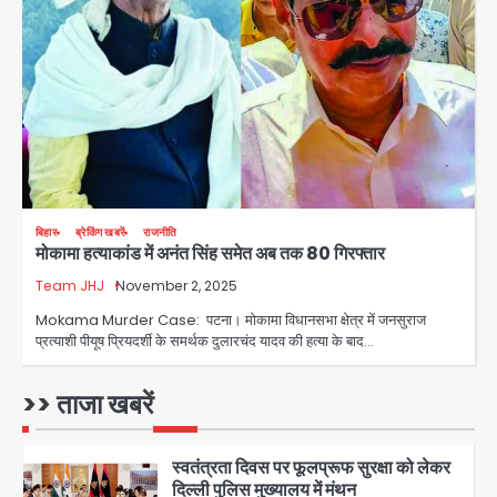
Al Hasan’s house: शेख हसीना की
वर्चुअल प्रेस कॉन्फ्रेंस में जुड़ने पर भड़का
Avinash Kumar
गुस्सा, शाकिब अल हसन के मगुरा स्थित घर पर
3
पेट्रोल बम से हमला
Rasra Assembly seat: बसपा के
इकलौते विधायक उमाशंकर सिंह का निधन, दो
साल से कैंसर से जूझ रहे थे
Avinash Kumar
4
डीएम अस्मिता लाल ने गोद में उठाकर दिया
बिहार
ब्रेकिंग खबरें
राजनीति
मोकामा हत्याकांड में अनंत सिंह समेत अब तक 80 गिरफ्तार
अपनत्व का सहारा
Team JHJ
November 2, 2025
Team JHJ
5
Mokama Murder Case: पटना। मोकामा विधानसभा क्षेत्र में जनसुराज
प्रत्याशी पीयूष प्रियदर्शी के समर्थक दुलारचंद यादव की हत्या के बाद…
आॅपरेशन विस्टा 1.0: वीजा शर्तों का उल्लंघन
करने वाले 11 बांग्लादेशी नागरिक सेंट्रल जिला
पुलिस के हत्थे चढ़े
>> ताजा खबरें
Team JHJ
1
स्वतंत्रता दिवस पर फूलप्रूफ सुरक्षा को लेकर
दिल्ली पुलिस मुख्यालय में मंथन