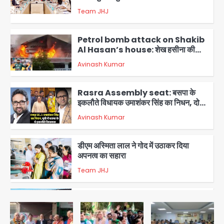
Team JHJ
2
Petrol bomb attack on Shakib
Al Hasan’s house: शेख हसीना की
वर्चुअल प्रेस कॉन्फ्रेंस में जुड़ने पर भड़का
Avinash Kumar
गुस्सा, शाकिब अल हसन के मगुरा स्थित घर पर
3
पेट्रोल बम से हमला
Rasra Assembly seat: बसपा के
इकलौते विधायक उमाशंकर सिंह का निधन, दो
साल से कैंसर से जूझ रहे थे
Avinash Kumar
4
डीएम अस्मिता लाल ने गोद में उठाकर दिया
अपनत्व का सहारा
Team JHJ
5
आॅपरेशन विस्टा 1.0: वीजा शर्तों का उल्लंघन
करने वाले 11 बांग्लादेशी नागरिक सेंट्रल जिला
पुलिस के हत्थे चढ़े
Team JHJ