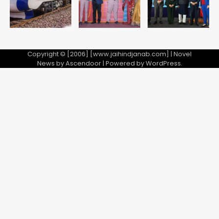
Copyright © [2006] [www.jaihindjanab.com] | Novel
News by
Ascendoor
| Powered by
WordPress
.