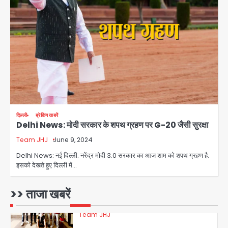
28 साल बाद कानून के शिकंजे में आया हत्या का
फरार आरोपी
Team JHJ
3
डबल मर्डर का मुख्य साजिशकर्ता क्राइम ब्रांच
के हत्थे
दिल्ली
ब्रेकिंग खबरें
Delhi News: मोदी सरकार के शपथ ग्रहण पर G-20 जैसी सुरक्षा
Team JHJ
Team JHJ
June 9, 2024
4
Delhi News: नई दिल्ली. नरेंद्र मोदी 3.0 सरकार का आज शाम को शपथ ग्रहण है.
इसको देखते हुए दिल्ली में…
रोहित चौधरी गैंग का कुख्यात बदमाश राजस्थान
>> ताजा खबरें
से गिरफ्तार
Team JHJ