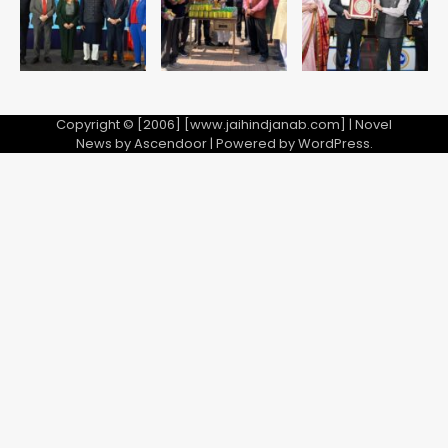
Team JHJ
2
28 साल बाद कानून के शिकंजे में आया हत्या का
फरार आरोपी
Copyright © [2006] [www.jaihindjanab.com] | Novel
News by
Ascendoor
| Powered by
WordPress
.
Team JHJ
3
डबल मर्डर का मुख्य साजिशकर्ता क्राइम ब्रांच
के हत्थे
Team JHJ
4
रोहित चौधरी गैंग का कुख्यात बदमाश राजस्थान