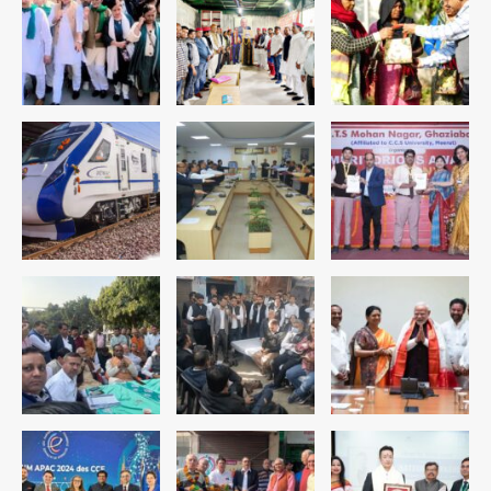
डबल मर्डर का मुख्य साजिशकर्ता क्राइम ब्रांच
के हत्थे
Team JHJ
4
रोहित चौधरी गैंग का कुख्यात बदमाश राजस्थान
से गिरफ्तार
Team JHJ
5
पुरा महादेव से बेटियों के स्वास्थ्य और सुरक्षा का
संदेश
Team JHJ
1
अब पहला स्थान हासिल करना लक्ष्य: डीएम