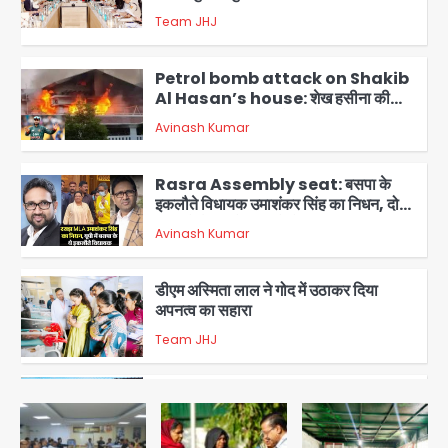
Team JHJ
2
Petrol bomb attack on Shakib
Al Hasan’s house: शेख हसीना की
वर्चुअल प्रेस कॉन्फ्रेंस में जुड़ने पर भड़का
Avinash Kumar
गुस्सा, शाकिब अल हसन के मगुरा स्थित घर पर
3
पेट्रोल बम से हमला
Rasra Assembly seat: बसपा के
इकलौते विधायक उमाशंकर सिंह का निधन, दो
साल से कैंसर से जूझ रहे थे
Avinash Kumar
4
डीएम अस्मिता लाल ने गोद में उठाकर दिया
अपनत्व का सहारा
Team JHJ
5
आॅपरेशन विस्टा 1.0: वीजा शर्तों का उल्लंघन
करने वाले 11 बांग्लादेशी नागरिक सेंट्रल जिला
पुलिस के हत्थे चढ़े
Team JHJ