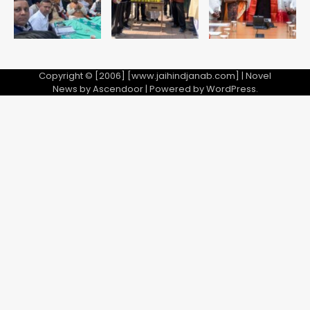
Copyright © [2006] [www.jaihindjanab.com] | Novel
News by
Ascendoor
| Powered by
WordPress
.