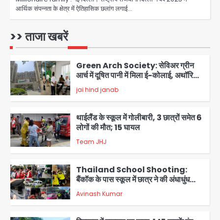
आर्थिक संपन्नता के क्षेत्र में ऐतिहासिक छलांग लगाई…
Patna violence: पटना में सड़क हादसे में
युवक की मौत के बाद भड़की हिंसा, उपद्रवियों ने
फूंकीं 10 गाड़ियां, ट्रैफिक पोस्ट और स्लीपर
>> ताजा खबरें
jai hind janab
बस भी जलाई, NH-30 जाम
1
Green Arch Society: सेविअर ग्रीन
आर्च में दूषित पानी में मिला ई-कोलाई, अथॉरिटी
ने शुरू की सैंपलिंग जांच
jai hind janab
2
थाईलैंड के स्कूल में गोलीबारी, 3 छात्रों समेत 6
लोगों की मौत; 15 घायल
Team JHJ
3
Thailand School Shooting:
बैंकॉक के पास स्कूल में छात्र ने की अंधाधुंध
फायरिंग, हमलावर सहित सात की मौत, 15
Avinash Kumar
घायल
4