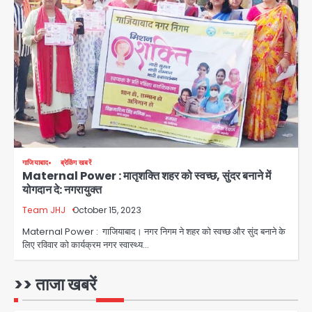
Greater Noida Gas
Connection Fraud: बुजुर्ग से वीडियो
कॉल पर 9.77 लाख की साइबर फ्रॉड
Avinash Kumar
3
Taylor Swift: ट्रंप कैंपेन-व्हाइट हाउस
पोस्ट से हटाए गए गाने, जानें पूरा विवाद
Avinash Kumar
4
गाजियाबाद
ब्रेकिंग खबरें
Maternal Power : मातृशक्ति शहर को स्वच्छ, सुंदर बनाने में
Noida Crime News: नोएडा सेक्टर-51
योगदान दे: नगरायुक्त
में 15 वर्षीय घरेलू सहायिका का शव पंखे से लटका
मिला
Team JHJ
October 15, 2023
Avinash Kumar
5
Maternal Power : गाजियाबाद। नगर निगम ने शहर को स्वच्छ और सुंद बनाने के
लिए रविवार को कार्यक्रम नगर स्वास्थ्य…
Baramati Airport Plane Crash:
रनवे पर ट्रेनी विमान क्रैश, जांच शुरू
>> ताजा खबरें
Avinash Kumar
1