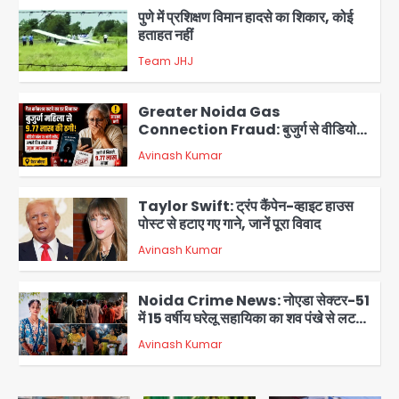
पुणे में प्रशिक्षण विमान हादसे का शिकार, कोई
हताहत नहीं
Team JHJ
2
Greater Noida Gas
Connection Fraud: बुजुर्ग से वीडियो
कॉल पर 9.77 लाख की साइबर फ्रॉड
Avinash Kumar
3
Taylor Swift: ट्रंप कैंपेन-व्हाइट हाउस
पोस्ट से हटाए गए गाने, जानें पूरा विवाद
Avinash Kumar
4
Noida Crime News: नोएडा सेक्टर-51
में 15 वर्षीय घरेलू सहायिका का शव पंखे से लटका
मिला
Avinash Kumar
5
Baramati Airport Plane Crash: