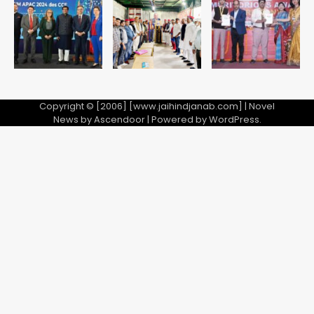
मिला
Avinash Kumar
5
Copyright © [2006] [www.jaihindjanab.com] | Novel
News by
Ascendoor
| Powered by
WordPress
.