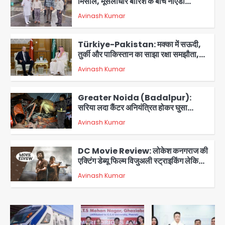
मिसाल, मूसलाधार बारिश के बीच नोएडा
प्राधिकरण ने संभाला मोर्चा, सेक्टर 105
Avinash Kumar
आरडब्ल्यूए ने जताया आभार
2
Türkiye-Pakistan: मक्का में सऊदी,
तुर्की और पाकिस्तान का साझा रक्षा समझौता,
जानें इसके मायने
Avinash Kumar
3
Greater Noida (Badalpur):
सरिया लदा कैंटर अनियंत्रित होकर घुसा
किराना दुकान में , ड्राइवर की मौत
Avinash Kumar
4
DC Movie Review: लोकेश कनगराज की
एक्टिंग डेब्यू फिल्म विजुअली स्ट्राइकिंग लेकिन
स्क्रीनप्ले में कमजोर, लेकिन कहानी अधूरी रह
Avinash Kumar
5
गई, 3 स्टार रेटिंग
Felix Hospital Noida: फेलिक्स
हॉस्पिटल और नोएडा लोक मंच की पहल, अब
सिर्फ 30 रुपये में मिलेगी 24 घंटे ऑनलाइन