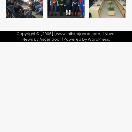
Copyright © [2006] [www.jaihindjanab.com] | Novel
News by
Ascendoor
| Powered by
WordPress
.