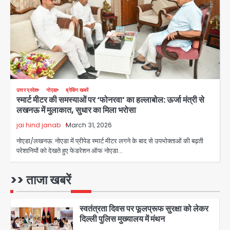
Al Hasan’s house: शेख हसीना की
वर्चुअल प्रेस कॉन्फ्रेंस में जुड़ने पर भड़का
Avinash Kumar
गुस्सा, शाकिब अल हसन के मगुरा स्थित घर पर
3
पेट्रोल बम से हमला
Rasra Assembly seat: बसपा के
इकलौते विधायक उमाशंकर सिंह का निधन, दो
साल से कैंसर से जूझ रहे थे
Avinash Kumar
4
उत्तर प्रदेश
नोएडा
ब्रेकिंग खबरें
स्मार्ट मीटर की समस्याओं पर ‘फोनरवा’ का हल्लाबोल: ऊर्जा मंत्री से
डीएम अस्मिता लाल ने गोद में उठाकर दिया
लखनऊ में मुलाकात, सुधार का मिला भरोसा
अपनत्व का सहारा
jai hind janab
March 31, 2026
Team JHJ
5
नोएडा/लखनऊ: नोएडा में प्रीपेड स्मार्ट मीटर लगने के बाद से उपभोक्ताओं की बढ़ती
परेशानियों को देखते हुए फेडरेशन ऑफ नोएडा…
आॅपरेशन विस्टा 1.0: वीजा शर्तों का उल्लंघन
करने वाले 11 बांग्लादेशी नागरिक सेंट्रल जिला
पुलिस के हत्थे चढ़े
>> ताजा खबरें
Team JHJ
1
स्वतंत्रता दिवस पर फूलप्रूफ सुरक्षा को लेकर
दिल्ली पुलिस मुख्यालय में मंथन