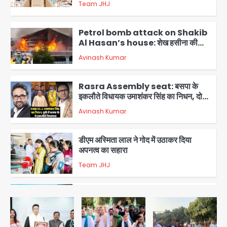
Team JHJ
2
Petrol bomb attack on Shakib
Al Hasan’s house: शेख हसीना की
वर्चुअल प्रेस कॉन्फ्रेंस में जुड़ने पर भड़का
Avinash Kumar
गुस्सा, शाकिब अल हसन के मगुरा स्थित घर पर
3
पेट्रोल बम से हमला
Rasra Assembly seat: बसपा के
इकलौते विधायक उमाशंकर सिंह का निधन, दो
साल से कैंसर से जूझ रहे थे
Avinash Kumar
4
डीएम अस्मिता लाल ने गोद में उठाकर दिया
अपनत्व का सहारा
Team JHJ
5
आॅपरेशन विस्टा 1.0: वीजा शर्तों का उल्लंघन
करने वाले 11 बांग्लादेशी नागरिक सेंट्रल जिला
पुलिस के हत्थे चढ़े
Team JHJ