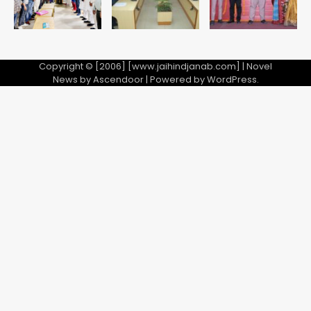
Copyright © [2006] [www.jaihindjanab.com] | Novel
News by
Ascendoor
| Powered by
WordPress
.