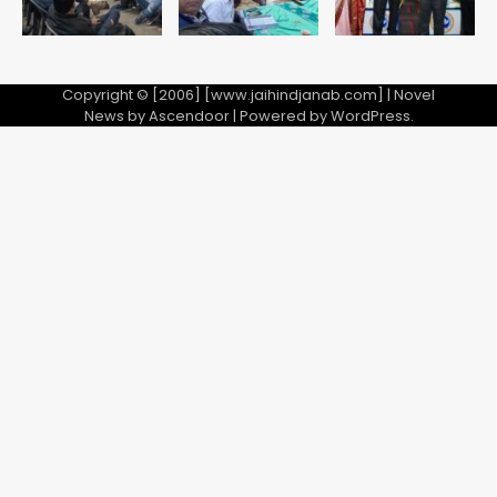
2
28 साल बाद कानून के शिकंजे में आया हत्या का
फरार आरोपी
Copyright © [2006] [www.jaihindjanab.com] | Novel
News by
Ascendoor
| Powered by
WordPress
.
Team JHJ
3
डबल मर्डर का मुख्य साजिशकर्ता क्राइम ब्रांच
के हत्थे
Team JHJ
4
रोहित चौधरी गैंग का कुख्यात बदमाश राजस्थान
से गिरफ्तार