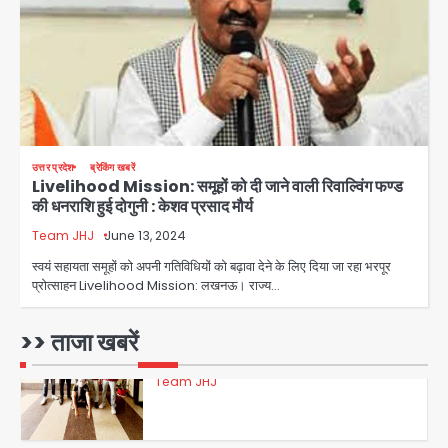
फरार आरोपी
Team JHJ
3
डबल मर्डर का मुख्य साजिशकर्ता क्राइम ब्रांच
उत्तर प्रदेश
ब्रेकिंग खबरें
के हत्थे
Livelihood Mission: समूहों को दी जाने वाली रिवाल्विंग फण्ड
की धनराशि हुई दोगुनी : केशव प्रसाद मौर्य
Team JHJ
Team JHJ
June 13, 2024
4
स्वयं सहायता समूहों को अपनी गतिविधियों को बढ़ावा देने के लिए दिया जा रहा भरपूर
प्रोत्साहन Livelihood Mission: लखनऊ। राज्य…
रोहित चौधरी गैंग का कुख्यात बदमाश राजस्थान
>> ताजा खबरें
से गिरफ्तार
Team JHJ
5