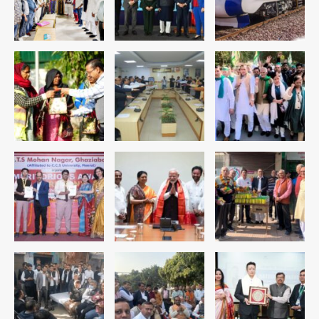
Team JHJ
4
रोहित चौधरी गैंग का कुख्यात बदमाश राजस्थान
से गिरफ्तार
Team JHJ
5
पुरा महादेव से बेटियों के स्वास्थ्य और सुरक्षा का
संदेश
Team JHJ
1
अब पहला स्थान हासिल करना लक्ष्य: डीएम
Team JHJ