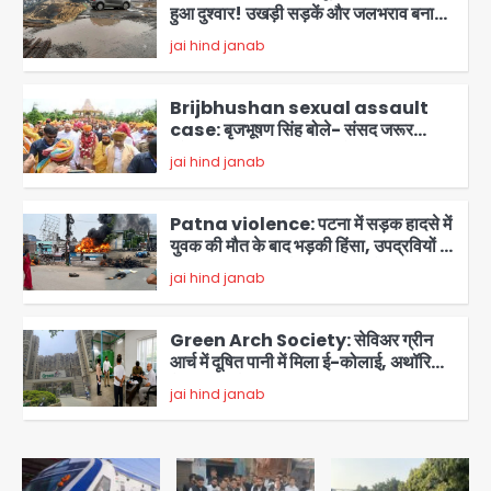
हुआ दुश्वार! उखड़ी सड़कें और जलभराव बना
आफत, अंडरपास पर भी खतरा
jai hind janab
2
Brijbhushan sexual assault
case: बृजभूषण सिंह बोले- संसद जरूर
लौटूंगा, हुई चरित्र हत्या की कोशिश, प्रियंका
jai hind janab
3
गांधी को बरगलाया गया, यौन शोषण नहीं ‘गुड-
बैड टच’ का था मामला
Patna violence: पटना में सड़क हादसे में
युवक की मौत के बाद भड़की हिंसा, उपद्रवियों ने
फूंकीं 10 गाड़ियां, ट्रैफिक पोस्ट और स्लीपर
jai hind janab
बस भी जलाई, NH-30 जाम
4
Green Arch Society: सेविअर ग्रीन
आर्च में दूषित पानी में मिला ई-कोलाई, अथॉरिटी
ने शुरू की सैंपलिंग जांच
jai hind janab
5
Noida waterlogging: नोएडा में
‘हाईटेक सिटी’ के दावों की खुली पोल,