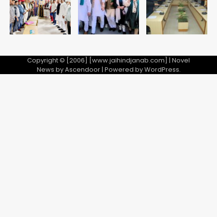
5
Copyright © [2006] [www.jaihindjanab.com] | Novel
News by
Ascendoor
| Powered by
WordPress
.