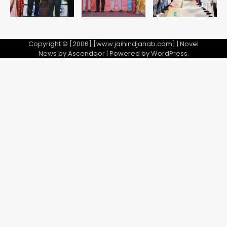
Copyright © [2006] [www.jaihindjanab.com] | Novel
News by
Ascendoor
| Powered by
WordPress
.