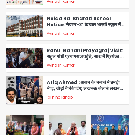
Avinash Kumar
आभार
2
Noida Bal Bharati School
Notice: सेक्टर-21 के बाल भारती स्कूल में
बिना खिड़की-वेंटिलेशन बेसमेंट में चल रही थी
Avinash Kumar
8वीं की क्लास, NCPCR की शिकायत पर
3
भेजा नोटिस
Rahul Gandhi Prayagraj Visit:
राहुल गांधी प्रयागराज पहुंचे, साथ में प्रियंका की
बेटी मिराया; केपी ग्राउंड में छात्रों से संवाद,
Avinash Kumar
4
सिर्फ 5 हजार मौजूद
Atiq Ahmed : अबान के जनाजे में उमड़ी
भीड़, तोड़ी बैरिकेडिंग; लखनऊ जेल से लखनऊ
पहुंचा उमर
jai hind janab
5
Noida District Hospital: नोएडा
जिला अस्पताल में फॉल सीलिंग गिरी, गायनो
OT गैलरी में बड़ा हादसा टला; मरीजों की सुरक्षा
Avinash Kumar
पर उठे सवाल
1