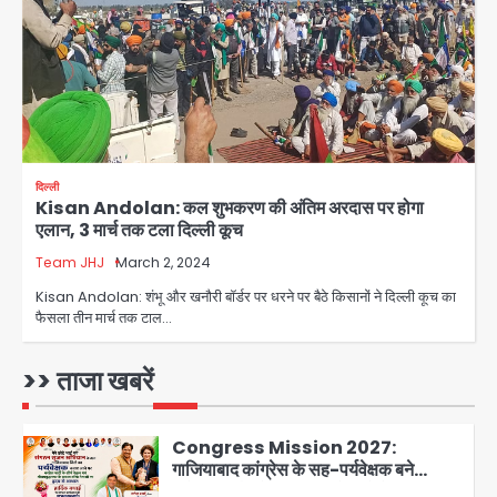
बिना खिड़की-वेंटिलेशन बेसमेंट में चल रही थी
Avinash Kumar
8वीं की क्लास, NCPCR की शिकायत पर
3
भेजा नोटिस
Rahul Gandhi Prayagraj Visit:
राहुल गांधी प्रयागराज पहुंचे, साथ में प्रियंका की
बेटी मिराया; केपी ग्राउंड में छात्रों से संवाद,
Avinash Kumar
4
सिर्फ 5 हजार मौजूद
दिल्ली
Kisan Andolan: कल शुभकरण की अंतिम अरदास पर होगा
Atiq Ahmed : अबान के जनाजे में उमड़ी
एलान, 3 मार्च तक टला दिल्ली कूच
भीड़, तोड़ी बैरिकेडिंग; लखनऊ जेल से लखनऊ
पहुंचा उमर
Team JHJ
March 2, 2024
jai hind janab
5
Kisan Andolan: शंभू और खनौरी बॉर्डर पर धरने पर बैठे किसानों ने दिल्ली कूच का
फैसला तीन मार्च तक टाल…
Noida District Hospital: नोएडा
जिला अस्पताल में फॉल सीलिंग गिरी, गायनो
OT गैलरी में बड़ा हादसा टला; मरीजों की सुरक्षा
>> ताजा खबरें
Avinash Kumar
पर उठे सवाल
1
Congress Mission 2027:
गाजियाबाद कांग्रेस के सह-पर्यवेक्षक बने
सतेन्द्र शर्मा, गौतमबुद्धनगर नेताओं ने जताया