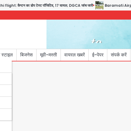
ght: कैप्टन का डोप टेस्ट पॉजिटिव, 17 घायल; DGCA जांच जारी
Baramati Airport Pl
 स्टाइल
बिजनेस
मूवी-मस्ती
वायरल खबरें
ई-पेपर
संपर्क करें