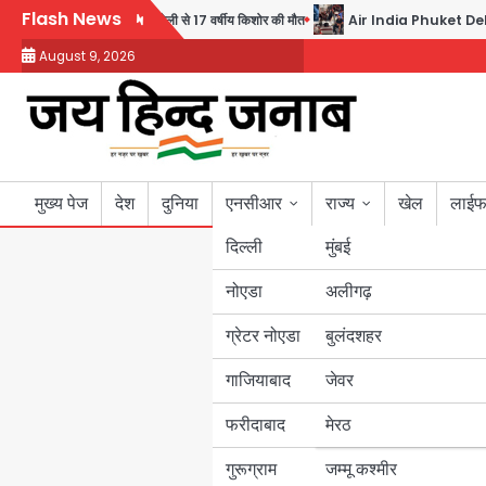
Skip
Flash News
सिक्योरिटी गार्ड की गोली से 17 वर्षीय किशोर की मौत
Air India Phuket Delhi fli
to
August 9, 2026
content
मुख्य पेज
देश
दुनिया
एनसीआर
राज्य
खेल
लाईफ
दिल्ली
मुंबई
नोएडा
उत्तर प्रदेश
अलीगढ़
ग्रेटर नोएडा
बुलंदशहर
बिहार
गाजियाबाद
जेवर
पंजाब
फरीदाबाद
मेरठ
हरियाणा
गुरूग्राम
जम्मू कश्मीर