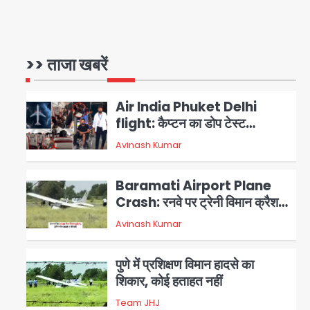
Parshvanath Building
Shooting: सिक्योरिटी गार्ड की
गोली से 17 वर्षीय किशोर की मौत
>> ताजा खबरें
Avinash Kumar
1
Air India Phuket Delhi
flight: कैप्टन का डोप टेस्ट
पॉजिटिव, 17 घायल; DGCA जांच
Avinash Kumar
2
जारी
Baramati Airport Plane
Crash: रनवे पर ट्रेनी विमान क्रैश,
जांच शुरू
Avinash Kumar
3
पुणे में प्रशिक्षण विमान हादसे का
शिकार, कोई हताहत नहीं
Team JHJ
4