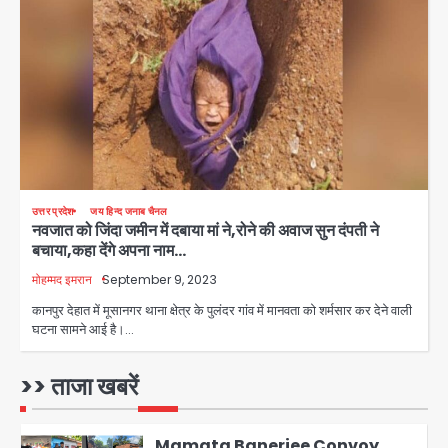
Shaheen Bagh News: बारिश के बाद
शाहीन बाग में जलभराव और गड्ढे, सीवर काम से
लोग परेशान
Avinash Kumar
3
Zepto Dhoom: ग्रेटर नोएडा के धूम
मानिकपुर Zepto वेयरहाउस में वेतन कटौती
को लेकर 100 से ज्यादा कर्मचारियों का विरोध
Avinash Kumar
प्रदर्शन
4
उत्तर प्रदेश
जय हिन्द जनाब चैनल
Parshvanath Building
नवजात को जिंदा जमीन में दबाया मां ने,रोने की अवाज सुन दंपती ने
Shooting: सिक्योरिटी गार्ड की गोली से 17
बचाया,कहा देंगे अपना नाम…
वर्षीय किशोर की मौत
Avinash Kumar
मोहम्मद इमरान
September 9, 2023
5
कानपुर देहात में मूसानगर थाना क्षेत्र के पुलंदर गांव में मानवता को शर्मसार कर देने वाली
घटना सामने आई है।…
Noida District Hospital
Emergency: तीसरी मंजिल से गिरी छात्रा
को नहीं मिला इलाज, प्राइवेट अस्पताल में भर्ती
>> ताजा खबरें
Avinash Kumar
1
Mamata Banerjee Convoy