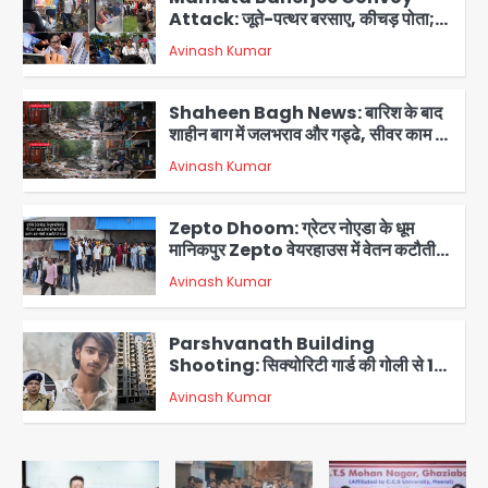
Attack: जूते-पत्थर बरसाए, कीचड़ पोता;
बोलीं- ‘माथा फट जाता’
Avinash Kumar
2
Shaheen Bagh News: बारिश के बाद
शाहीन बाग में जलभराव और गड्ढे, सीवर काम से
लोग परेशान
Avinash Kumar
3
Zepto Dhoom: ग्रेटर नोएडा के धूम
मानिकपुर Zepto वेयरहाउस में वेतन कटौती
को लेकर 100 से ज्यादा कर्मचारियों का विरोध
Avinash Kumar
प्रदर्शन
4
Parshvanath Building
Shooting: सिक्योरिटी गार्ड की गोली से 17
वर्षीय किशोर की मौत
Avinash Kumar
5
Noida District Hospital
Emergency: तीसरी मंजिल से गिरी छात्रा