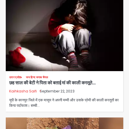
उत्तर प्रदेश
जय हिन्द जनाब चैनल
छह साल की बेटी ने पिता को बताई मां की काली करतूते…
Kaihkasha Saifi
September 22, 2023
यूपी के कानपुर जिले में एक मासूम ने अपनी मम्मी और उसके प्रेमी की काली करतूतों का
Mamata Banerjee Convoy
किया पर्दाफाश। बच्ची…
Attack: जूते-पत्थर बरसाए, कीचड़ पोता;
बोलीं- ‘माथा फट जाता’
Avinash Kumar
2