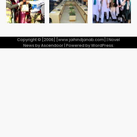
5
Copyright © [2006] [www.jaihindjanab.com] | Novel
News by
Ascendoor
| Powered by
WordPress
.