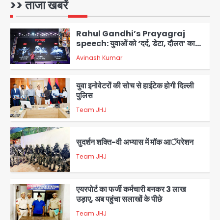
कोई बाहरी
>> ताजा खबरें
Avinash Kumar
1
Rahul Gandhi’s Prayagraj
speech: युवाओं को ‘दर्द, डेटा, दौलत’ का
संदेश, बीजेपी का वार
Avinash Kumar
2
युवा इनोवेटरों की सोच से हाईटेक होगी दिल्ली
पुलिस
Team JHJ
3
सुदर्शन शक्ति-वी अभ्यास में मॉक आॅपरेशन
Team JHJ
4
एयरपोर्ट का फर्जी कर्मचारी बनकर 3 लाख
उड़ाए, अब पहुंचा सलाखों के पीछे
Team JHJ
5