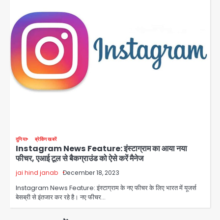
speech: युवाओं को ‘दर्द, डेटा, दौलत’ का
संदेश, बीजेपी का वार
Avinash Kumar
2
युवा इनोवेटरों की सोच से हाईटेक होगी दिल्ली
पुलिस
Team JHJ
3
सुदर्शन शक्ति-वी अभ्यास में मॉक आॅपरेशन
Team JHJ
4
दुनिया
ब्रेकिंग खबरें
Instagram News Feature: इंस्टाग्राम का आया नया
एयरपोर्ट का फर्जी कर्मचारी बनकर 3 लाख
फीचर, एआई टूल से बैकग्राउंड को ऐसे करें मैनेज
उड़ाए, अब पहुंचा सलाखों के पीछे
jai hind janab
December 18, 2023
Team JHJ
5
Instagram News Feature: इंस्टाग्राम के नए फीचर के लिए भारत में यूजर्स
बेसब्री से इंतजार कर रहे है। नए फीचर…
Noida Sector-49: सेक्टर-49 में 18
साल की मेड ने की खुदकुशी, शरीर पर नहीं मिली