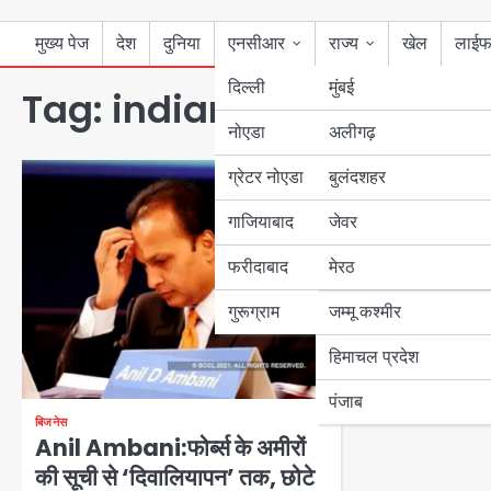
मुख्य पेज
देश
दुनिया
एनसीआर
राज्य
खेल
लाईफ
दिल्ली
मुंबई
Tag:
indiarichestperson
नोएडा
उत्तर प्रदेश
अलीगढ़
ग्रेटर नोएडा
बुलंदशहर
बिहार
गाजियाबाद
जेवर
पंजाब
फरीदाबाद
मेरठ
हरियाणा
गुरूग्राम
जम्मू कश्मीर
हिमाचल प्रदेश
पंजाब
बिजनेस
Anil Ambani:फोर्ब्स के अमीरों
की सूची से ‘दिवालियापन’ तक, छोटे