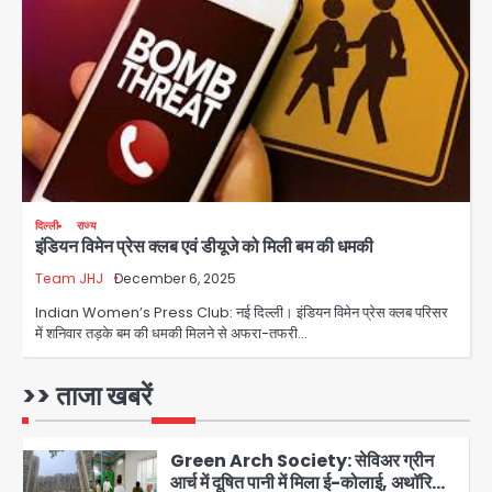
लोगों की मौत; 15 घायल
Team JHJ
3
Thailand School Shooting:
बैंकॉक के पास स्कूल में छात्र ने की अंधाधुंध
फायरिंग, हमलावर सहित सात की मौत, 15
Avinash Kumar
घायल
4
हिमाचल में मानसून का कहर: 145 सड़कें बंद,
दिल्ली
राज्य
इंडियन विमेन प्रेस क्लब एवं डीयूजे को मिली बम की धमकी
224 ट्रांसफार्मर ठप, 798 करोड़ रुपये का
नुकसान
Team JHJ
December 6, 2025
Team JHJ
5
Indian Women’s Press Club: नई दिल्ली। इंडियन विमेन प्रेस क्लब परिसर
में शनिवार तड़के बम की धमकी मिलने से अफरा-तफरी…
Patna violence: पटना में सड़क हादसे में
युवक की मौत के बाद भड़की हिंसा, उपद्रवियों ने
फूंकीं 10 गाड़ियां, ट्रैफिक पोस्ट और स्लीपर
>> ताजा खबरें
jai hind janab
बस भी जलाई, NH-30 जाम
1
Green Arch Society: सेविअर ग्रीन
आर्च में दूषित पानी में मिला ई-कोलाई, अथॉरिटी