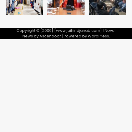
Copyright © [2006] [www.jaihindjanab.com] | Novel
News by
Ascendoor
| Powered by
WordPress
.