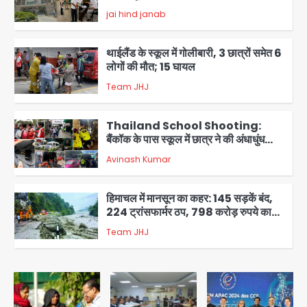
ने शुरू की सैंपलिंग जांच
jai hind janab
2
थाईलैंड के स्कूल में गोलीबारी, 3 छात्रों समेत 6
लोगों की मौत; 15 घायल
Team JHJ
3
Thailand School Shooting:
बैंकॉक के पास स्कूल में छात्र ने की अंधाधुंध
फायरिंग, हमलावर सहित सात की मौत, 15
Avinash Kumar
घायल
4
हिमाचल में मानसून का कहर: 145 सड़कें बंद,
224 ट्रांसफार्मर ठप, 798 करोड़ रुपये का
नुकसान
Team JHJ
5
Patna violence: पटना में सड़क हादसे में
युवक की मौत के बाद भड़की हिंसा, उपद्रवियों ने
फूंकीं 10 गाड़ियां, ट्रैफिक पोस्ट और स्लीपर
jai hind janab