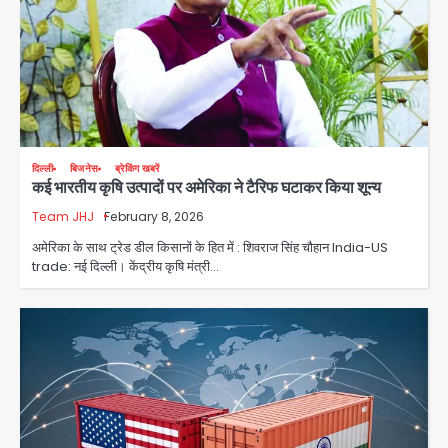
दिल्ली
बिजनेस
ब्रेकिंग खबरें
कई भारतीय कृषि उत्पादों पर अमेरिका ने टैरिफ घटाकर किया शून्य
Team JHJ
February 8, 2026
अमेरिका के साथ ट्रेड डील किसानों के हित में : शिवराज सिंह चौहान India-US
Rahul Gandhi’s Prayagraj
trade: नई दिल्ली। केंद्रीय कृषि मंत्री…
speech: युवाओं को ‘दर्द, डेटा, दौलत’ का
संदेश, बीजेपी का वार
Avinash Kumar
2
युवा इनोवेटरों की सोच से हाईटेक होगी दिल्ली
पुलिस
Team JHJ
3