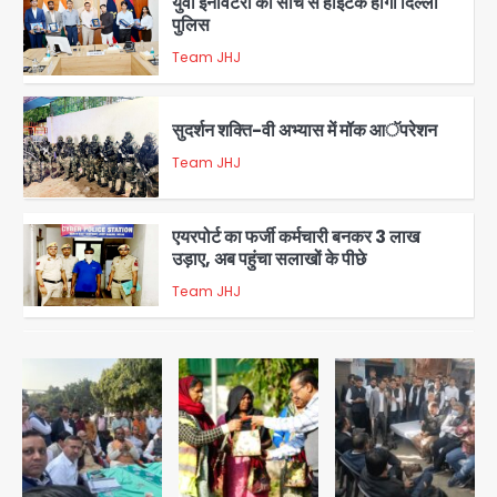
युवा इनोवेटरों की सोच से हाईटेक होगी दिल्ली
पुलिस
Team JHJ
3
सुदर्शन शक्ति-वी अभ्यास में मॉक आॅपरेशन
Team JHJ
4
एयरपोर्ट का फर्जी कर्मचारी बनकर 3 लाख
उड़ाए, अब पहुंचा सलाखों के पीछे
Team JHJ
5
Noida Sector-49: सेक्टर-49 में 18
साल की मेड ने की खुदकुशी, शरीर पर नहीं मिली
कोई बाहरी
Avinash Kumar
1
Rahul Gandhi’s Prayagraj
speech: युवाओं को ‘दर्द, डेटा, दौलत’ का