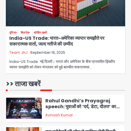
सुदर्शन शक्ति-वी अभ्यास में मॉक आॅपरेशन
Team JHJ
4
दुनिया
बिजनेस
ब्रेकिंग खबरें
India-US Trade: भारत-अमेरिका व्यापार समझौते पर
एयरपोर्ट का फर्जी कर्मचारी बनकर 3 लाख
सकारात्मक वार्ता, जल्द नतीजे की उम्मीद
उड़ाए, अब पहुंचा सलाखों के पीछे
Team JHJ
September 16, 2025
Team JHJ
5
India-US Trade: नई दिल्ली। भारत और अमेरिका के बीच प्रस्तावित द्विपक्षीय
व्यापार समझौते को लेकर मंगलवार को हुई बातचीत सकारात्मक…
Noida Sector-49: सेक्टर-49 में 18
साल की मेड ने की खुदकुशी, शरीर पर नहीं मिली
कोई बाहरी
>> ताजा खबरें
Avinash Kumar
1
Rahul Gandhi’s Prayagraj
speech: युवाओं को ‘दर्द, डेटा, दौलत’ का
संदेश, बीजेपी का वार
Avinash Kumar
2