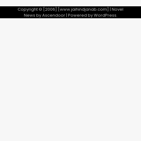
Copyright © [2006] [www.jaihindjanab.com] | Novel
News by
Ascendoor
| Powered by
WordPress
.