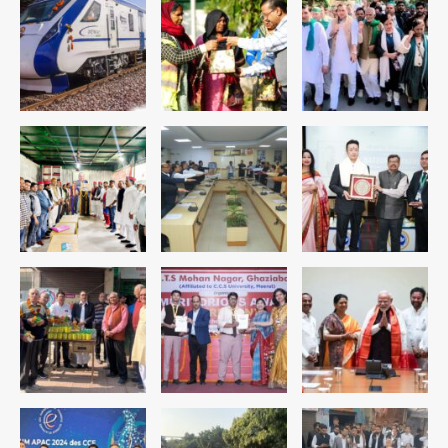
डबल मर्डर का मुख्य साजिशकर्ता क्राइम ब्रांच
के हत्थे
Team JHJ
4
रोहित चौधरी गैंग का कुख्यात बदमाश राजस्थान
से गिरफ्तार
Team JHJ
5
पुरा महादेव से बेटियों के स्वास्थ्य और सुरक्षा का
संदेश
Team JHJ
1