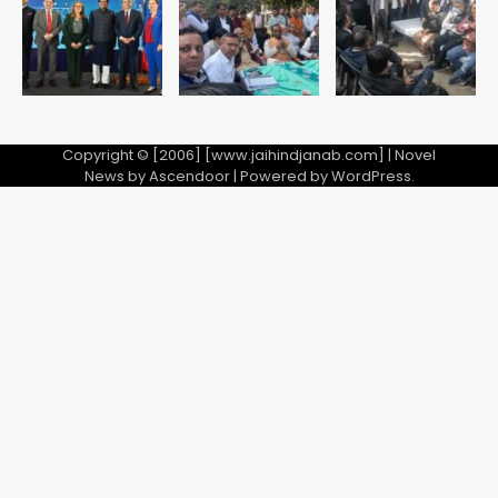
अब पहला स्थान हासिल करना लक्ष्य: डीएम
Team JHJ
2
28 साल बाद कानून के शिकंजे में आया हत्या का
फरार आरोपी
Copyright © [2006] [www.jaihindjanab.com] | Novel
News by
Ascendoor
| Powered by
WordPress
.
Team JHJ
3
डबल मर्डर का मुख्य साजिशकर्ता क्राइम ब्रांच
के हत्थे
Team JHJ
4