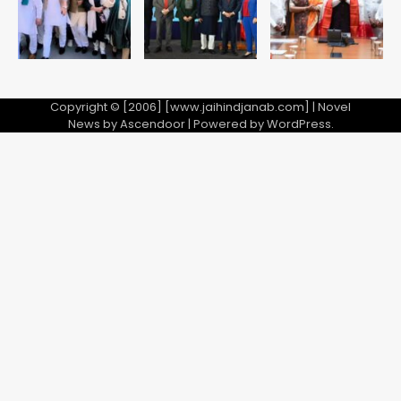
Copyright © [2006] [www.jaihindjanab.com] | Novel
News by
Ascendoor
| Powered by
WordPress
.