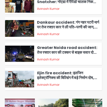
Snatcher: नोएडा में रैपिडो चालक निकला
मोबाइल स्नैचर गैंग का मास्टरमाइंड, जीरा-बॉल
Avinash Kumar
बेचने वालों को बेचता था चोरी के फोन; 8
2
गिरफ्तार, 98 मोबाइल और 450 पार्ट्स बरामद
Dankaur accident: गंग नहर पटरी मार्ग
पर तेज रफ्तार कार ने ली पति-पत्नी की जान,
गांव में मातम
Avinash Kumar
3
Greater Noida road accident:
तेज रफ्तार कार की टक्कर से बाइक सवार दो
युवकों की मौत, परिवारों में मातम
Avinash Kumar
4
Iljin fire accident: इलजिन
इलेक्ट्रॉनिक्स की बिल्डिंग में बड़े निर्माण दोष,
कंक्रीट बीम तिरछा; पीडब्ल्यूडी ऑडिट में
Avinash Kumar
चौंकाने वाला खुलासा
5
Minor daughter abuse case in
Noida: 7 साल की मासूम बेटी के साथ