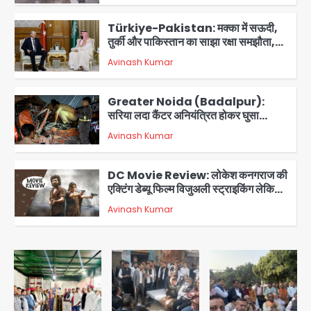
2
Türkiye-Pakistan: मक्का में सऊदी,
तुर्की और पाकिस्तान का साझा रक्षा समझौता,
जानें इसके मायने
Avinash Kumar
3
Greater Noida (Badalpur):
सरिया लदा कैंटर अनियंत्रित होकर घुसा
किराना दुकान में , ड्राइवर की मौत
Avinash Kumar
4
DC Movie Review: लोकेश कनगराज की
एक्टिंग डेब्यू फिल्म विजुअली स्ट्राइकिंग लेकिन
स्क्रीनप्ले में कमजोर, लेकिन कहानी अधूरी रह
Avinash Kumar
5
गई, 3 स्टार रेटिंग
Felix Hospital Noida: फेलिक्स
हॉस्पिटल और नोएडा लोक मंच की पहल, अब
सिर्फ 30 रुपये में मिलेगी 24 घंटे ऑनलाइन
Avinash Kumar
1
डॉक्टर परामर्श सुविधा