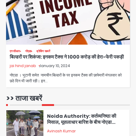
Avinash Kumar
3
Greater Noida (Badalpur):
सरिया लदा कैंटर अनियंत्रित होकर घुसा
किराना दुकान में , ड्राइवर की मौत
Avinash Kumar
4
DC Movie Review: लोकेश कनगराज की
एनसीआर
नोएडा
ब्रेकिंग खबरें
बिल्डरों पर शिकंजा: इनकम टैक्स ने 1000 करोड़ की हेरा-फेरी पकड़ी
एक्टिंग डेब्यू फिल्म विजुअली स्ट्राइकिंग लेकिन
स्क्रीनप्ले में कमजोर, लेकिन कहानी अधूरी रह
jai hind janab
January 10, 2024
Avinash Kumar
5
गई, 3 स्टार रेटिंग
नोएडा । भूटानी समेत नामचीन बिल्डरों के पर इनकम टैक्स की छापेमारी मंगलवार को
छठे दिन भी जारी रही। इन…
Felix Hospital Noida: फेलिक्स
हॉस्पिटल और नोएडा लोक मंच की पहल, अब
सिर्फ 30 रुपये में मिलेगी 24 घंटे ऑनलाइन
>> ताजा खबरें
Avinash Kumar
1
डॉक्टर परामर्श सुविधा
Noida Authority: कर्तव्यनिष्ठा की
मिसाल, मूसलाधार बारिश के बीच नोएडा
प्राधिकरण ने संभाला मोर्चा, सेक्टर 105
Avinash Kumar
आरडब्ल्यूए ने जताया आभार