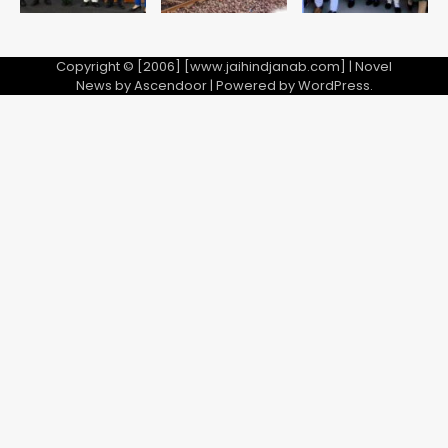
Copyright © [2006] [www.jaihindjanab.com] | Novel
News by
Ascendoor
| Powered by
WordPress
.