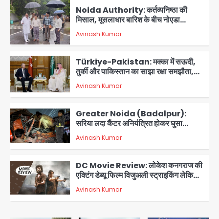
Noida Authority: कर्तव्यनिष्ठा की
मिसाल, मूसलाधार बारिश के बीच नोएडा
प्राधिकरण ने संभाला मोर्चा, सेक्टर 105
Avinash Kumar
आरडब्ल्यूए ने जताया आभार
2
Türkiye-Pakistan: मक्का में सऊदी,
तुर्की और पाकिस्तान का साझा रक्षा समझौता,
जानें इसके मायने
Avinash Kumar
3
Greater Noida (Badalpur):
सरिया लदा कैंटर अनियंत्रित होकर घुसा
किराना दुकान में , ड्राइवर की मौत
Avinash Kumar
4
DC Movie Review: लोकेश कनगराज की
एक्टिंग डेब्यू फिल्म विजुअली स्ट्राइकिंग लेकिन
स्क्रीनप्ले में कमजोर, लेकिन कहानी अधूरी रह
Avinash Kumar
5
गई, 3 स्टार रेटिंग
Felix Hospital Noida: फेलिक्स