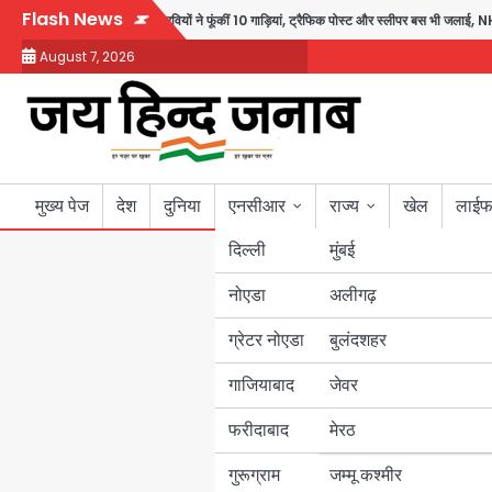
Skip
Flash News
त के बाद भड़की हिंसा, उपद्रवियों ने फूंकीं 10 गाड़ियां, ट्रैफिक पोस्ट और स्लीपर बस भी जलाई, NH-
to
August 7, 2026
content
मुख्य पेज
देश
दुनिया
एनसीआर
राज्य
खेल
लाईफ
दिल्ली
मुंबई
नोएडा
उत्तर प्रदेश
अलीगढ़
ग्रेटर नोएडा
बुलंदशहर
बिहार
गाजियाबाद
जेवर
पंजाब
फरीदाबाद
मेरठ
हरियाणा
गुरूग्राम
जम्मू कश्मीर