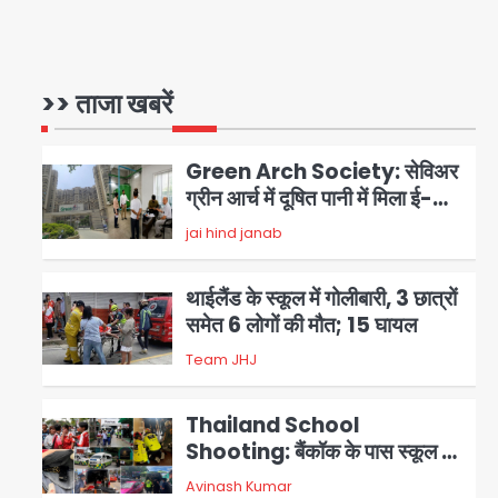
Patna violence: पटना में सड़क
हादसे में युवक की मौत के बाद भड़की
हिंसा, उपद्रवियों ने फूंकीं 10 गाड़ियां,
>> ताजा खबरें
jai hind janab
1
ट्रैफिक पोस्ट और स्लीपर बस भी
जलाई, NH-30 जाम
Green Arch Society: सेविअर
ग्रीन आर्च में दूषित पानी में मिला ई-
कोलाई, अथॉरिटी ने शुरू की सैंपलिंग
jai hind janab
2
जांच
थाईलैंड के स्कूल में गोलीबारी, 3 छात्रों
समेत 6 लोगों की मौत; 15 घायल
Team JHJ
3
Thailand School
Shooting: बैंकॉक के पास स्कूल में
छात्र ने की अंधाधुंध फायरिंग, हमलावर
Avinash Kumar
4