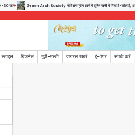
30 जाम
Green Arch Society: सेविअर ग्रीन आर्च में दूषित पानी में मिला ई-कोलाई, अथॉरिटी न
 स्टाइल
बिजनेस
मूवी-मस्ती
वायरल खबरें
ई-पेपर
संपर्क करें