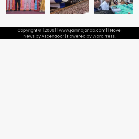
2
28 साल बाद कानून के शिकंजे में आया हत्या का
फरार आरोपी
Copyright © [2006] [www.jaihindjanab.com] | Novel
News by
Ascendoor
| Powered by
WordPress
.
Team JHJ
3
डबल मर्डर का मुख्य साजिशकर्ता क्राइम ब्रांच
के हत्थे
Team JHJ
4
रोहित चौधरी गैंग का कुख्यात बदमाश राजस्थान
से गिरफ्तार