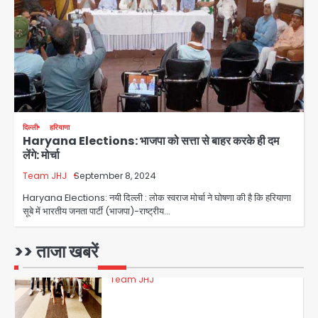
28 साल बाद कानून के शिकंजे में आया हत्या का
फरार आरोपी
Team JHJ
3
डबल मर्डर का मुख्य साजिशकर्ता क्राइम ब्रांच
दिल्ली
हरियाणा
के हत्थे
Haryana Elections: भाजपा को सत्ता से बाहर करके ही दम
लेंगे: मोर्चा
Team JHJ
Team JHJ
September 8, 2024
4
Haryana Elections: नयी दिल्ली : लोक स्वराज मोर्चा ने घोषणा की है कि हरियाणा
सूबे में भारतीय जनता पार्टी (भाजपा)-राष्ट्रीय…
रोहित चौधरी गैंग का कुख्यात बदमाश राजस्थान
>> ताजा खबरें
से गिरफ्तार
Team JHJ