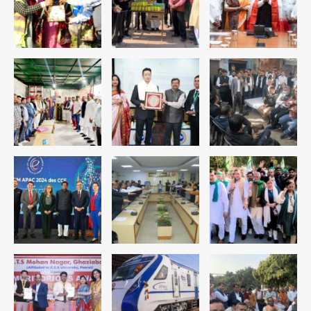
के हत्थे
Team JHJ
4
रोहित चौधरी गैंग का कुख्यात बदमाश राजस्थान
से गिरफ्तार
Team JHJ
5
पुरा महादेव से बेटियों के स्वास्थ्य और सुरक्षा का
संदेश
Team JHJ
1
अब पहला स्थान हासिल करना लक्ष्य: डीएम
Team JHJ