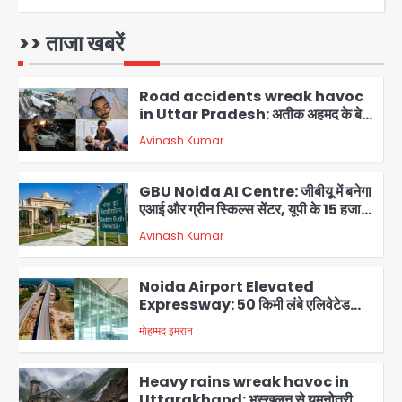
Air India Flight Turbulence: हवा
में 5 मिनट तक कांपी फ्लाइट, क्रू मेंबर्स को रीढ़
की हड्डी में गंभीर चोट; नागरिक उड्डयन मंत्री
>> ताजा खबरें
Avinash Kumar
पहुंचे अस्पताल
1
Road accidents wreak havoc
in Uttar Pradesh: अतीक अहमद के बेटे
अबान की मौत, हमीरपुर में बस-टैंकर भिड़ंत में
Avinash Kumar
तीन की जान गई
2
GBU Noida AI Centre: जीबीयू में बनेगा
एआई और ग्रीन स्किल्स सेंटर, यूपी के 15 हजार
युवाओं को मिलेगा फ्री ट्रेनिंग
Avinash Kumar
3
Noida Airport Elevated
Expressway: 50 किमी लंबे एलिवेटेड
एक्सप्रेसवे से दिल्ली-हरियाणा से सीधे जुड़ेगा
मोहम्मद इमरान
4
नोएडा एयरपोर्ट, 4000 करोड़ रुपये की लागत
से बनेगा 6-लेन एक्सप्रेसवे
Heavy rains wreak havoc in
Uttarakhand: भूस्खलन से यमुनोत्री,