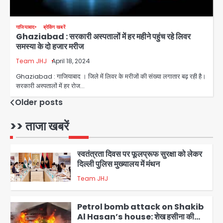
अपनत्व का सहारा
Team JHJ
5
गाजियाबाद
ब्रेकिंग खबरें
Ghaziabad : सरकारी अस्पतालों में हर महीने पहुंच रहे लिवर
समस्या के दो हजार मरीज
आॅपरेशन विस्टा 1.0: वीजा शर्तों का उल्लंघन
करने वाले 11 बांग्लादेशी नागरिक सेंट्रल जिला
Team JHJ
April 18, 2024
पुलिस के हत्थे चढ़े
Team JHJ
Ghaziabad : गाजियाबाद । जिले में लिवर के मरीजों की संख्या लगातार बढ़ रही है।
1
सरकारी अस्पतालों में हर रोज…
स्वतंत्रता दिवस पर फूलप्रूफ सुरक्षा को लेकर
Posts
Older posts
दिल्ली पुलिस मुख्यालय में मंथन
navigation
>> ताजा खबरें
Team JHJ
2
Petrol bomb attack on Shakib
Al Hasan’s house: शेख हसीना की
वर्चुअल प्रेस कॉन्फ्रेंस में जुड़ने पर भड़का
Avinash Kumar
गुस्सा, शाकिब अल हसन के मगुरा स्थित घर पर
3
पेट्रोल बम से हमला
Rasra Assembly seat: बसपा के
इकलौते विधायक उमाशंकर सिंह का निधन, दो