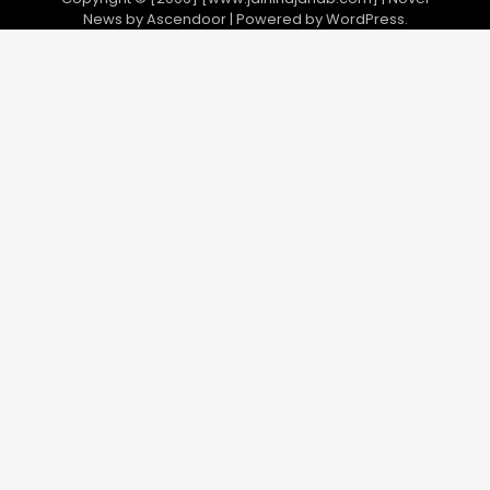
News by
Ascendoor
| Powered by
WordPress
.