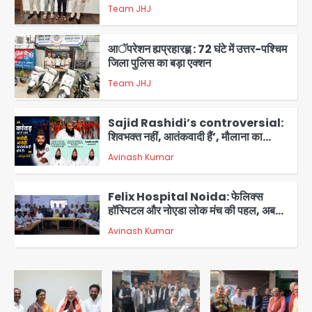
समेत 7 गिरफ्तार
Team JHJ
2
आॅपरेशन ह्यप्रहारह्ण : 72 घंटे में उत्तर-पश्चिम
जिला पुलिस का बड़ा एक्शन
Team JHJ
3
Sajid Rashidi’s controversial:
शिवभक्त नहीं, आतंकवादी हैं’, मौलाना का
कांवड़ियों पर विवादित बयान, BJP विधायक ने
Avinash Kumar
कराई FIR, NSA की मांग
4
Felix Hospital Noida: फेलिक्स
हॉस्पिटल और नोएडा लोक मंच की पहल, अब
सिर्फ 30 रुपये में मिलेगी 24 घंटे ऑनलाइन
Avinash Kumar
5
डॉक्टर परामर्श सुविधा
एंटी-बर्गलरी सेल की बड़ी कामयाबी, चोरी के
माल की खरीद-फरोख्त करने वाले गिरोह का
भंडाफोड़
Team JHJ