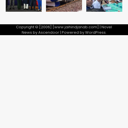
Copyright © [2006] [www.jaihindjanab.com] | Novel
News by
Ascendoor
| Powered by
WordPress
.