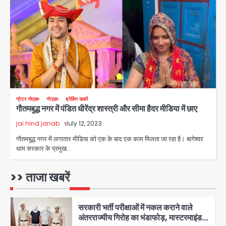
जिला पुलिस का बड़ा एक्शन
Team JHJ
3
Sajid Rashidi’s controversial:
शिवभक्त नहीं, आतंकवादी हैं’, मौलाना का
कांवड़ियों पर विवादित बयान, BJP विधायक ने
Avinash Kumar
कराई FIR, NSA की मांग
4
Felix Hospital Noida: फेलिक्स
ग्रेटर नोएडा
नोएडा
ब्रेकिंग खबरें
गौतमबुद्ध नगर में पंडित धीरेंद्र शास्त्री और सीमा हैदर मीडिया में छाए
हॉस्पिटल और नोएडा लोक मंच की पहल, अब
सिर्फ 30 रुपये में मिलेगी 24 घंटे ऑनलाइन
jai hind janab
July 12, 2023
Avinash Kumar
5
डॉक्टर परामर्श सुविधा
गौतमबुद्ध नगर में लगातार मीडिया को एक के बाद एक काम मिलता जा रहा है। बागेश्वर
धाम सरकार के प्रमुख…
एंटी-बर्गलरी सेल की बड़ी कामयाबी, चोरी के
माल की खरीद-फरोख्त करने वाले गिरोह का
भंडाफोड़
>> ताजा खबरें
Team JHJ
1
सरकारी भर्ती परीक्षाओं में नकल कराने वाले
अंतरराज्यीय गिरोह का भंडाफोड़, मास्टरमाइंड