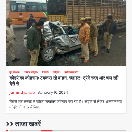
3
28 साल बाद कानून के शिकंजे में आया हत्या का
फरार आरोपी
Team JHJ
4
डबल मर्डर का मुख्य साजिशकर्ता क्राइम ब्रांच
एनसीआर
ग्रेटर नोएडा
दिल्ली
नोएडा
ब्रेकिंग खबरें
के हत्थे
कोहरे का कोहरामः टक्करा रहे वाहन, फ्लाइट-ट्रेनें रदद और चल रही
देरी से
Team JHJ
jai hind janab
January 16, 2024
5
पिछले एक सप्ताह से कोहरा लगातार कोहराम मचा रहा है। सड़क से लेकर आसमान तक
कोहरे की चादर में लिपटा…
Trump’s Dual Crisis: ईरान युद्ध से
नहीं मिल रहा एग्ज़िट रास्ता, जन्मसिद्ध नागरिकता
>> ताजा खबरें
पर सुप्रीम कोर्ट को दी फिर चुनौती
Avinash Kumar
1