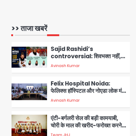
आॅपरेशन ह्यप्रहारह्ण : 72 घंटे में
उत्तर-पश्चिम जिला पुलिस का बड़ा
एक्शन
>> ताजा खबरें
Team JHJ
3
Sajid Rashidi’s
controversial: शिवभक्त नहीं,
आतंकवादी हैं’, मौलाना का कांवड़ियों पर
Avinash Kumar
4
विवादित बयान, BJP विधायक ने कराई
FIR, NSA की मांग
Felix Hospital Noida:
फेलिक्स हॉस्पिटल और नोएडा लोक मंच
की पहल, अब सिर्फ 30 रुपये में मिलेगी
5
Avinash Kumar
24 घंटे ऑनलाइन डॉक्टर परामर्श
सुविधा
एंटी-बर्गलरी सेल की बड़ी कामयाबी,
चोरी के माल की खरीद-फरोख्त करने
वाले गिरोह का भंडाफोड़
Team JHJ