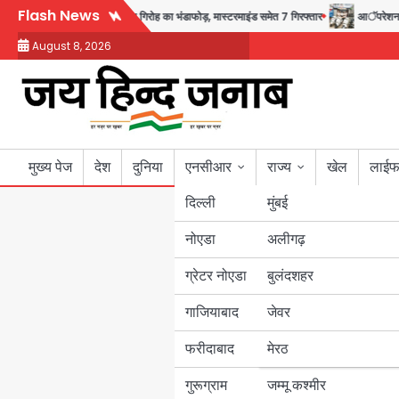
Skip
Flash News
में नकल कराने वाले अंतरराज्यीय गिरोह का भंडाफोड़, मास्टरमाइंड समेत 7 गिरफ्तार
आॅपरेशन ह्यप्रहा
to
August 8, 2026
content
मुख्य पेज
देश
दुनिया
एनसीआर
राज्य
खेल
लाईफ
दिल्ली
मुंबई
नोएडा
उत्तर प्रदेश
अलीगढ़
ग्रेटर नोएडा
बुलंदशहर
बिहार
गाजियाबाद
जेवर
पंजाब
फरीदाबाद
मेरठ
हरियाणा
गुरूग्राम
जम्मू कश्मीर