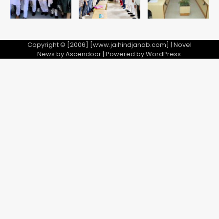
Copyright © [2006] [www.jaihindjanab.com] | Novel
News by
Ascendoor
| Powered by
WordPress
.