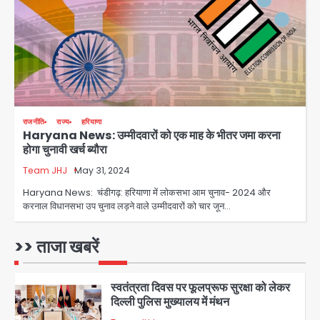
वर्चुअल प्रेस कॉन्फ्रेंस में जुड़ने पर भड़का
Avinash Kumar
गुस्सा, शाकिब अल हसन के मगुरा स्थित घर पर
3
पेट्रोल बम से हमला
Rasra Assembly seat: बसपा के
इकलौते विधायक उमाशंकर सिंह का निधन, दो
साल से कैंसर से जूझ रहे थे
Avinash Kumar
4
राजनीति
राज्य
हरियाणा
Haryana News: उम्मीदवारों को एक माह के भीतर जमा करना
डीएम अस्मिता लाल ने गोद में उठाकर दिया
होगा चुनावी खर्च ब्यौरा
अपनत्व का सहारा
Team JHJ
May 31, 2024
Team JHJ
5
Haryana News: चंडीगढ़: हरियाणा में लोकसभा आम चुनाव- 2024 और
करनाल विधानसभा उप चुनाव लड़ने वाले उम्मीदवारों को चार जून…
आॅपरेशन विस्टा 1.0: वीजा शर्तों का उल्लंघन
करने वाले 11 बांग्लादेशी नागरिक सेंट्रल जिला
पुलिस के हत्थे चढ़े
>> ताजा खबरें
Team JHJ
1
स्वतंत्रता दिवस पर फूलप्रूफ सुरक्षा को लेकर
दिल्ली पुलिस मुख्यालय में मंथन