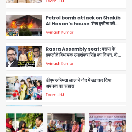
Team JHJ
2
Petrol bomb attack on Shakib
Al Hasan’s house: शेख हसीना की
वर्चुअल प्रेस कॉन्फ्रेंस में जुड़ने पर भड़का
Avinash Kumar
गुस्सा, शाकिब अल हसन के मगुरा स्थित घर पर
3
पेट्रोल बम से हमला
Rasra Assembly seat: बसपा के
इकलौते विधायक उमाशंकर सिंह का निधन, दो
साल से कैंसर से जूझ रहे थे
Avinash Kumar
4
डीएम अस्मिता लाल ने गोद में उठाकर दिया
अपनत्व का सहारा
Team JHJ
5
आॅपरेशन विस्टा 1.0: वीजा शर्तों का उल्लंघन
करने वाले 11 बांग्लादेशी नागरिक सेंट्रल जिला
पुलिस के हत्थे चढ़े
Team JHJ