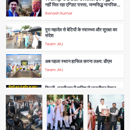
नहीं मिल रहा एग्ज़िट रास्ता, जन्मसिद्ध नागरिकता
पर सुप्रीम कोर्ट को दी फिर चुनौती
Avinash Kumar
3
पुरा महादेव से बेटियों के स्वास्थ्य और सुरक्षा का
संदेश
Team JHJ
4
अब पहला स्थान हासिल करना लक्ष्य: डीएम
Team JHJ
5
दिल्ली-एनसीआर में बारिश से जनजीवन बेहाल,
उत्तराखंड और यूपी में बाढ़ का कहर, गंगा समेत
कई नदियां उफान पर
मोहम्मद इमरान
1
Thailand school shooting:
थाईलैंड में स्कूल में गोलीबारी, छात्र ने खोली