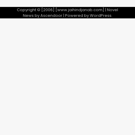
Copyright © [2006] [www.jaihindjanab.com] | Novel
News by
Ascendoor
| Powered by
WordPress
.