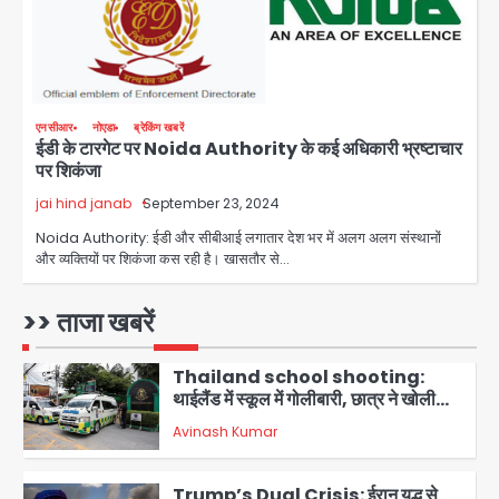
पुरा महादेव से बेटियों के स्वास्थ्य और सुरक्षा का
संदेश
Team JHJ
4
एनसीआर
नोएडा
ब्रेकिंग खबरें
ईडी के टारगेट पर Noida Authority के कई अधिकारी भ्रष्टाचार
अब पहला स्थान हासिल करना लक्ष्य: डीएम
पर शिकंजा
Team JHJ
jai hind janab
September 23, 2024
5
Noida Authority: ईडी और सीबीआई लगातार देश भर में अलग अलग संस्थानों
दिल्ली-एनसीआर में बारिश से जनजीवन बेहाल,
और व्यक्तियों पर शिकंजा कस रही है। खासतौर से…
उत्तराखंड और यूपी में बाढ़ का कहर, गंगा समेत
कई नदियां उफान पर
मोहम्मद इमरान
>> ताजा खबरें
1
Thailand school shooting:
थाईलैंड में स्कूल में गोलीबारी, छात्र ने खोली
फायर, दो की मौत, कई घायल
Avinash Kumar
2
Trump’s Dual Crisis: ईरान युद्ध से