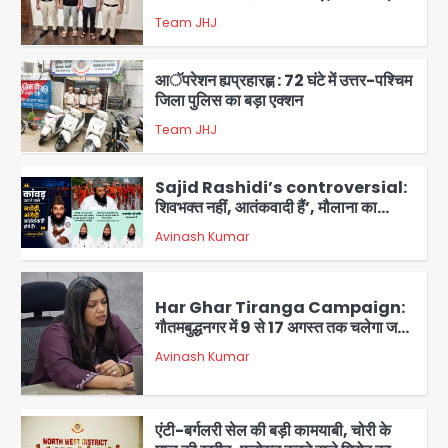
समेत 7 गिरफ्तार
Team JHJ
3
आॅपरेशन ह्यप्रहारह्ण : 72 घंटे में उत्तर-पश्चिम
जिला पुलिस का बड़ा एक्शन
Team JHJ
4
Sajid Rashidi’s controversial:
शिवभक्त नहीं, आतंकवादी हैं’, मौलाना का
कांवड़ियों पर विवादित बयान, BJP विधायक ने
Avinash Kumar
कराई FIR, NSA की मांग
5
Har Ghar Tiranga Campaign:
गौतमबुद्धनगर में 9 से 17 अगस्त तक चलेगा जन-
जागरूकता महाअभियान, डीएम ने की समीक्षा
Avinash Kumar
बैठक
1
एंटी-बर्गलरी सेल की बड़ी कामयाबी, चोरी के