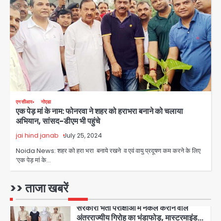
Team JHJ
4
Sajid Rashidi’s controversial:
शिवभक्त नहीं, आतंकवादी हैं’, मौलाना का
कांवड़ियों पर विवादित बयान, BJP विधायक ने
Avinash Kumar
कराई FIR, NSA की मांग
5
Har Ghar Tiranga Campaign:
एनसीआर
नोएडा
गौतमबुद्धनगर में 9 से 17 अगस्त तक चलेगा जन-
एक पेड़ मां के नाम: फोनरवा ने शहर को हराभरा बनाने को चलाया
जागरूकता महाअभियान, डीएम ने की समीक्षा
Avinash Kumar
अभियान, सांसद-डीएम भी पहुंचे
बैठक
jai hind janab
July 25, 2024
1
Noida News: शहर को हरा भरा बनाये रखने व एवं वायु प्रदूषण कम करने के लिए
एंटी-बर्गलरी सेल की बड़ी कामयाबी, चोरी के
‘एक पेड़ मां के…
माल की खरीद-फरोख्त करने वाले गिरोह का
भंडाफोड़
Team JHJ
>> ताजा खबरें
2
सरकारी भर्ती परीक्षाओं में नकल कराने वाले
अंतरराज्यीय गिरोह का भंडाफोड़, मास्टरमाइंड