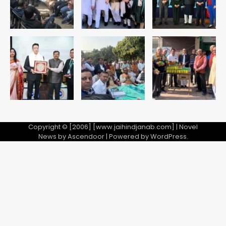
Copyright © [2006] [www.jaihindjanab.com] | Novel
News by
Ascendoor
| Powered by
WordPress
.