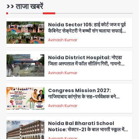
220 तैयार; जुबीन गर्ग की विरासत और बॉलीवुड
>> ताजा खबरें
Avinash Kumar
सितारों का जमीनी सहयोग
1
Noida Sector 105: हाई कोर्ट जज व पूर्व
कैबिनेट सेक्रेटरी ने बच्चों संग चलाया सफाई
अभियान, 160 किलो कूड़ा हटाया
Avinash Kumar
2
Noida District Hospital: नोएडा
जिला अस्पताल में फॉल सीलिंग गिरी, गायनो
OT गैलरी में बड़ा हादसा टला; मरीजों की सुरक्षा
Avinash Kumar
पर उठे सवाल
3
Congress Mission 2027:
गाजियाबाद कांग्रेस के सह-पर्यवेक्षक बने
सतेन्द्र शर्मा, गौतमबुद्धनगर नेताओं ने जताया
Avinash Kumar
आभार
4
Noida Bal Bharati School
Notice: सेक्टर-21 के बाल भारती स्कूल में
बिना खिड़की-वेंटिलेशन बेसमेंट में चल रही थी
Avinash Kumar