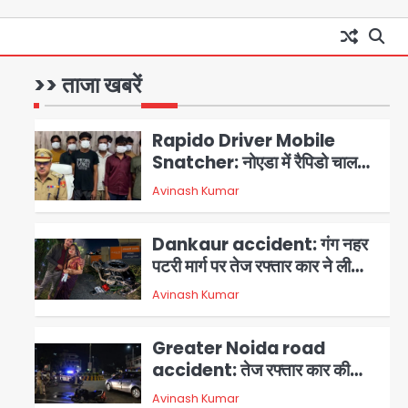
Minor daughter abuse
case in Noida: 7 साल की मासूम
बेटी के साथ अश्लील हरकत करने वाले
>> ताजा खबरें
Avinash Kumar
1
पिता को मां ने रंगेहाथ पकड़ा, पुलिस ने
किया गिरफ्तार
Rapido Driver Mobile
Snatcher: नोएडा में रैपिडो चालक
निकला मोबाइल स्नैचर गैंग का
Avinash Kumar
2
मास्टरमाइंड, जीरा-बॉल बेचने वालों को
बेचता था चोरी के फोन; 8 गिरफ्तार,
Dankaur accident: गंग नहर
98 मोबाइल और 450 पार्ट्स बरामद
पटरी मार्ग पर तेज रफ्तार कार ने ली
पति-पत्नी की जान, गांव में मातम
Avinash Kumar
3
Greater Noida road
accident: तेज रफ्तार कार की
टक्कर से बाइक सवार दो युवकों की
Avinash Kumar
4