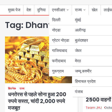
मुख्य पेज
देश
दुनिया
एनसीआर
राज्य
खेल
लाईफ
दिल्ली
मुंबई
Tag:
Dhanteras
नोएडा
उत्तर प्रदेश
अलीगढ़
ग्रेटर नोएडा
बुलंदशहर
बिहार
गाजियाबाद
जेवर
पंजाब
फरीदाबाद
मेरठ
हरियाणा
गुरूग्राम
जम्मू कश्मीर
हिमाचल प्रदेश
एनसीआर
नोएडा
बि
बिजनेस
राज्य
पंजाब
Dhanteras: 
धनतेरस से पहले सोना हुआ 200
2500 वाहनों 
रुपये सस्‍ता, चांदी 2,000 रुपये
मजबूत
Team JHJ
Octo