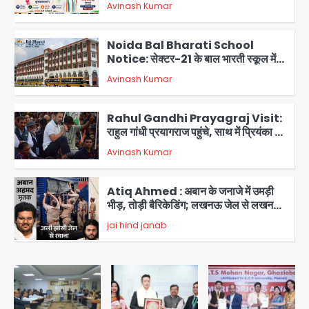
Avinash Kumar
आभार
2
Noida Bal Bharati School
Notice: सेक्टर-21 के बाल भारती स्कूल में
बिना खिड़की-वेंटिलेशन बेसमेंट में चल रही थी
Avinash Kumar
8वीं की क्लास, NCPCR की शिकायत पर
3
भेजा नोटिस
Rahul Gandhi Prayagraj Visit:
राहुल गांधी प्रयागराज पहुंचे, साथ में प्रियंका की
बेटी मिराया; केपी ग्राउंड में छात्रों से संवाद,
Avinash Kumar
4
सिर्फ 5 हजार मौजूद
Atiq Ahmed : अबान के जनाजे में उमड़ी
भीड़, तोड़ी बैरिकेडिंग; लखनऊ जेल से लखनऊ
पहुंचा उमर
jai hind janab
5
Noida District Hospital: नोएडा
जिला अस्पताल में फॉल सीलिंग गिरी, गायनो
OT गैलरी में बड़ा हादसा टला; मरीजों की सुरक्षा
Avinash Kumar
पर उठे सवाल
1