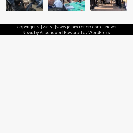
Copyright © [2006] [www.jaihindjanab.com] | Novel
News by
Ascendoor
| Powered by
WordPress
.