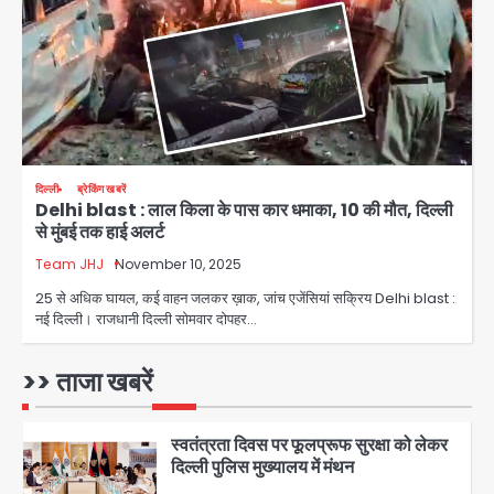
वर्चुअल प्रेस कॉन्फ्रेंस में जुड़ने पर भड़का
Avinash Kumar
गुस्सा, शाकिब अल हसन के मगुरा स्थित घर पर
3
पेट्रोल बम से हमला
Rasra Assembly seat: बसपा के
इकलौते विधायक उमाशंकर सिंह का निधन, दो
साल से कैंसर से जूझ रहे थे
Avinash Kumar
4
दिल्ली
ब्रेकिंग खबरें
Delhi blast : लाल किला के पास कार धमाका, 10 की मौत, दिल्ली
डीएम अस्मिता लाल ने गोद में उठाकर दिया
से मुंबई तक हाई अलर्ट
अपनत्व का सहारा
Team JHJ
November 10, 2025
Team JHJ
5
25 से अधिक घायल, कई वाहन जलकर ख़ाक, जांच एजेंसियां सक्रिय Delhi blast :
नई दिल्ली। राजधानी दिल्ली सोमवार दोपहर…
आॅपरेशन विस्टा 1.0: वीजा शर्तों का उल्लंघन
करने वाले 11 बांग्लादेशी नागरिक सेंट्रल जिला
पुलिस के हत्थे चढ़े
>> ताजा खबरें
Team JHJ
1
स्वतंत्रता दिवस पर फूलप्रूफ सुरक्षा को लेकर
दिल्ली पुलिस मुख्यालय में मंथन