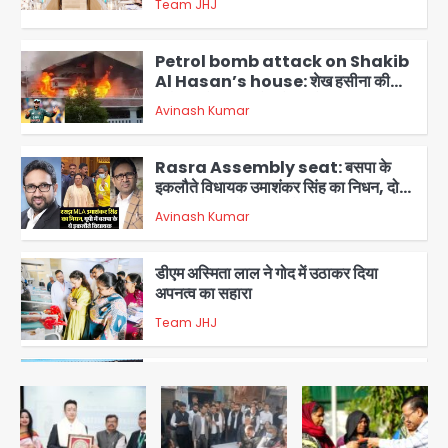
Team JHJ
2
Petrol bomb attack on Shakib
Al Hasan’s house: शेख हसीना की
वर्चुअल प्रेस कॉन्फ्रेंस में जुड़ने पर भड़का
Avinash Kumar
गुस्सा, शाकिब अल हसन के मगुरा स्थित घर पर
3
पेट्रोल बम से हमला
Rasra Assembly seat: बसपा के
इकलौते विधायक उमाशंकर सिंह का निधन, दो
साल से कैंसर से जूझ रहे थे
Avinash Kumar
4
डीएम अस्मिता लाल ने गोद में उठाकर दिया
अपनत्व का सहारा
Team JHJ
5
आॅपरेशन विस्टा 1.0: वीजा शर्तों का उल्लंघन
करने वाले 11 बांग्लादेशी नागरिक सेंट्रल जिला
पुलिस के हत्थे चढ़े
Team JHJ