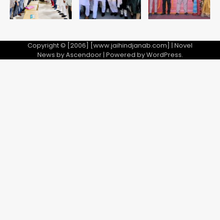
Copyright © [2006] [www.jaihindjanab.com] | Novel
News by
Ascendoor
| Powered by
WordPress
.