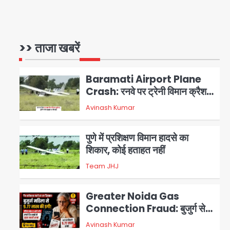
Air India Phuket Delhi
flight: कैप्टन का डोप टेस्ट
पॉजिटिव, 17 घायल; DGCA जांच
>> ताजा खबरें
Avinash Kumar
1
जारी
Baramati Airport Plane
Crash: रनवे पर ट्रेनी विमान क्रैश,
जांच शुरू
Avinash Kumar
2
पुणे में प्रशिक्षण विमान हादसे का
शिकार, कोई हताहत नहीं
Team JHJ
3
Greater Noida Gas
Connection Fraud: बुजुर्ग से
वीडियो कॉल पर 9.77 लाख की साइबर
Avinash Kumar
4