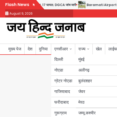
Skip
Flash News
कैप्टन का डोप टेस्ट पॉजिटिव, 17 घायल; DGCA जांच जारी
Baramati Airport Plane C
to
August 9, 2026
content
मुख्य पेज
देश
दुनिया
एनसीआर
राज्य
खेल
लाईफ
दिल्ली
मुंबई
नोएडा
उत्तर प्रदेश
अलीगढ़
ग्रेटर नोएडा
बुलंदशहर
बिहार
गाजियाबाद
जेवर
पंजाब
फरीदाबाद
मेरठ
हरियाणा
गुरूग्राम
जम्मू कश्मीर