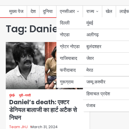
मुख्य पेज
देश
दुनिया
एनसीआर
राज्य
खेल
लाईफ
दिल्ली
मुंबई
Tag:
Daniel’s death
नोएडा
उत्तर प्रदेश
अलीगढ़
ग्रेटर नोएडा
बुलंदशहर
बिहार
गाजियाबाद
जेवर
पंजाब
फरीदाबाद
मेरठ
हरियाणा
गुरूग्राम
जम्मू कश्मीर
हिमाचल प्रदेश
मुंबई
मूवी-मस्ती
Daniel’s death: एक्टर
पंजाब
डेनियल बालाजी का हार्ट अटैक से
निधन
Team JHJ
March 31, 2024