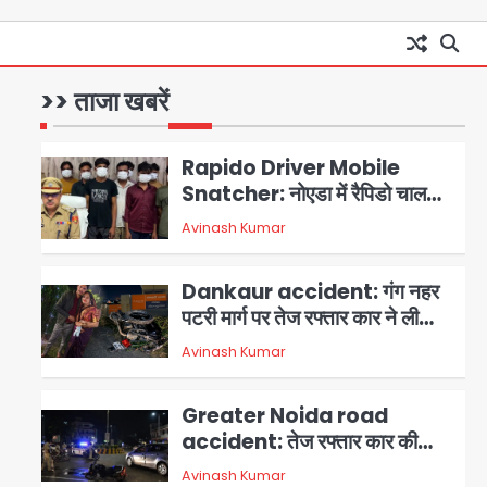
Minor daughter abuse
case in Noida: 7 साल की मासूम
बेटी के साथ अश्लील हरकत करने वाले
>> ताजा खबरें
Avinash Kumar
1
पिता को मां ने रंगेहाथ पकड़ा, पुलिस ने
किया गिरफ्तार
Rapido Driver Mobile
Snatcher: नोएडा में रैपिडो चालक
निकला मोबाइल स्नैचर गैंग का
Avinash Kumar
2
मास्टरमाइंड, जीरा-बॉल बेचने वालों को
बेचता था चोरी के फोन; 8 गिरफ्तार,
Dankaur accident: गंग नहर
98 मोबाइल और 450 पार्ट्स बरामद
पटरी मार्ग पर तेज रफ्तार कार ने ली
पति-पत्नी की जान, गांव में मातम
Avinash Kumar
3
Greater Noida road
accident: तेज रफ्तार कार की
टक्कर से बाइक सवार दो युवकों की
Avinash Kumar
4