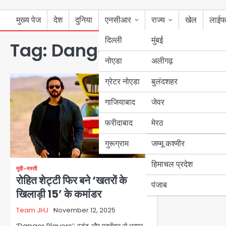
मुख्य पेज
देश
दुनिया
एनसीआर
राज्य
खेल
लाईफ
दिल्ली
मुंबई
Tag:
Danger Players
नोएडा
उत्तर प्रदेश
अलीगढ़
ग्रेटर नोएडा
बुलंदशहर
बिहार
गाजियाबाद
जेवर
पंजाब
फरीदाबाद
मेरठ
हरियाणा
गुरूग्राम
जम्मू कश्मीर
हिमाचल प्रदेश
मूवी-मस्ती
रोहित शेट्टी फिर बने ‘खतरों के
पंजाब
खिलाड़ी 15’ के कमांडर
Team JHJ
November 12, 2025