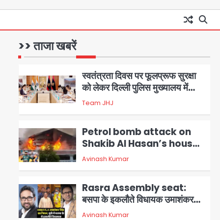
आॅपरेशन विस्टा 1.0: वीजा शर्तों का
उल्लंघन करने वाले 11 बांग्लादेशी
नागरिक सेंट्रल जिला पुलिस के हत्थे
>> ताजा खबरें
Team JHJ
चढ़े
1
स्वतंत्रता दिवस पर फूलप्रूफ सुरक्षा
को लेकर दिल्ली पुलिस मुख्यालय में
मंथन
2
Team JHJ
Petrol bomb attack on
Shakib Al Hasan’s house:
शेख हसीना की वर्चुअल प्रेस कॉन्फ्रेंस
Avinash Kumar
3
में जुड़ने पर भड़का गुस्सा, शाकिब अल
हसन के मगुरा स्थित घर पर पेट्रोल बम
Rasra Assembly seat:
से हमला
बसपा के इकलौते विधायक उमाशंकर
सिंह का निधन, दो साल से कैंसर से जूझ
Avinash Kumar
4