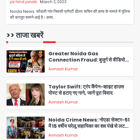
jai hind janab
March 2, 2023
Avinash Kumar
5
Noida News: कोंडली गांव निवासी प्रॉपर्टी डीलर सचिन की हत्या के मामले में पुलिस
की करतूत सामने आई है। हत्या…
पुणे में प्रशिक्षण विमान हादसे का शिकार, कोई
हताहत नहीं
>> ताजा खबरें
Team JHJ
1
Greater Noida Gas
Connection Fraud: बुजुर्ग से वीडियो
कॉल पर 9.77 लाख की साइबर फ्रॉड
Avinash Kumar
2
Taylor Swift: ट्रंप कैंपेन-व्हाइट हाउस
पोस्ट से हटाए गए गाने, जानें पूरा विवाद
Avinash Kumar
3
Noida Crime News: नोएडा सेक्टर-51
में 15 वर्षीय घरेलू सहायिका का शव पंखे से लटका
मिला
Avinash Kumar
4