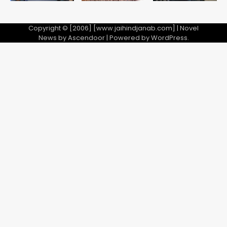
28 साल बाद कानून के शिकंजे में आया हत्या का
फरार आरोपी
Copyright © [2006] [www.jaihindjanab.com] | Novel
News by
Ascendoor
| Powered by
WordPress
.
Team JHJ
3
डबल मर्डर का मुख्य साजिशकर्ता क्राइम ब्रांच
के हत्थे
Team JHJ
4
रोहित चौधरी गैंग का कुख्यात बदमाश राजस्थान
से गिरफ्तार
Team JHJ