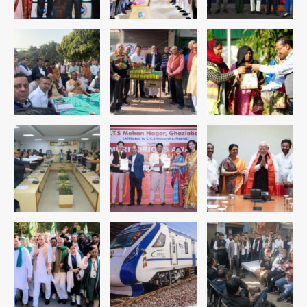
4
रोहित चौधरी गैंग का कुख्यात बदमाश राजस्थान
से गिरफ्तार
Team JHJ
5
पुरा महादेव से बेटियों के स्वास्थ्य और सुरक्षा का
संदेश
Team JHJ
1
अब पहला स्थान हासिल करना लक्ष्य: डीएम
Team JHJ
2