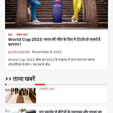
Team JHJ
3
डबल मर्डर का मुख्य साजिशकर्ता क्राइम ब्रांच
खेल
ब्रेकिंग खबरें
के हत्थे
World Cup 2023: भारत की जीत के लिए ये टोटके हो सकते है
कारगर!!
Team JHJ
jai hind janab
November 19, 2023
4
World Cup 2023: विश्व कप 2023 के फाइनल में आज भारत का सामना
ऑस्ट्रेलिया से होगा। इस सब के बीच…
रोहित चौधरी गैंग का कुख्यात बदमाश राजस्थान
>> ताजा खबरें
से गिरफ्तार
Team JHJ
5
पुरा महादेव से बेटियों के स्वास्थ्य और सुरक्षा का